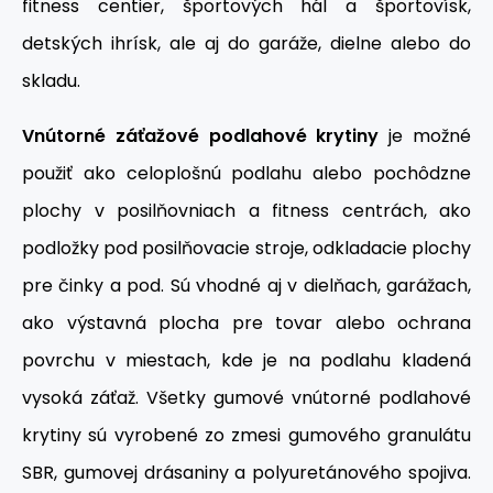
fitness centier, športových hál a športovísk,
detských ihrísk, ale aj do garáže, dielne alebo do
skladu.
Vnútorné záťažové podlahové krytiny
je možné
použiť ako celoplošnú podlahu alebo pochôdzne
plochy v posilňovniach a fitness centrách, ako
podložky pod posilňovacie stroje, odkladacie plochy
pre činky a pod. Sú vhodné aj v dielňach, garážach,
ako výstavná plocha pre tovar alebo ochrana
povrchu v miestach, kde je na podlahu kladená
vysoká záťaž. Všetky gumové vnútorné podlahové
krytiny sú vyrobené zo zmesi gumového granulátu
SBR, gumovej drásaniny a polyuretánového spojiva.