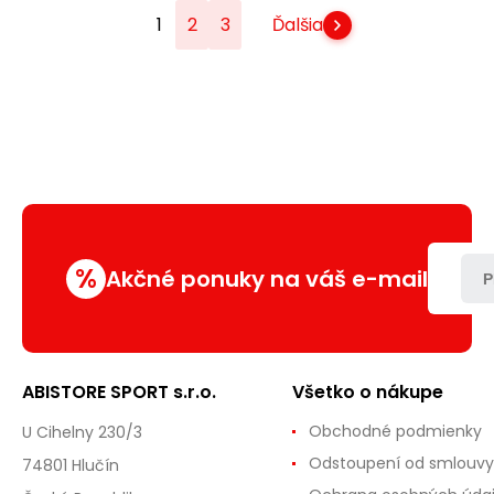
1
2
3
Ďalšia
%
Akčné ponuky na váš e-mail
P
ABISTORE SPORT s.r.o.
Všetko o nákupe
Obchodné podmienky
U Cihelny 230/3
Odstoupení od smlouvy
74801 Hlučín