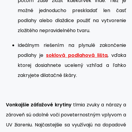
potom zase zložiť kdekoľvek inde. Tiež je
možné jednoducho preskladať len časť
podlahy alebo dlaždice použiť na vytvorenie
zložitého nepravidelného tvaru.
Ideálnym riešením na plynulé zakončenie
podlahy je
soklová podlahová lišta
, vďaka
ktorej dosiahnete ucelený vzhľad a ľahko
zakryjete dilatačné škáry.
Vonkajšie záťažové krytiny
tlmia zvuky a nárazy a
zároveň sú odolné voči poveternostným vplyvom a
UV žiareniu. Najčastejšie sa využívajú na dopadové