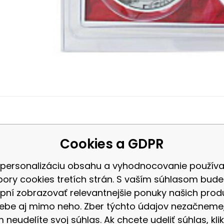
Kód dod.:
EAN:
Kód:
590769551576
16-30-009
5907695515
Skladom
8.36
Záruka
EUR
2 roky
KOLIESKA NILS EXTREME PU 72
8.37
EU
hradní kolečka pro fitness kolečkové brusle. Určeny pro rekreačn
Cookies a GDPR
kladními parametry: průměr a stupeň tvrdosti. Průměr kolečka r
 personalizáciu obsahu a vyhodnocovanie použív
ladatelnost. Tvrdost 82A poskytuje vynikají
bory cookies tretích strán. S vaším súhlasom bud
pní zobrazovať relevantnejšie ponuky našich prod
ebe aj mimo neho. Zber týchto údajov nezačneme
 neudelíte svoj súhlas. Ak chcete udeliť súhlas, klik