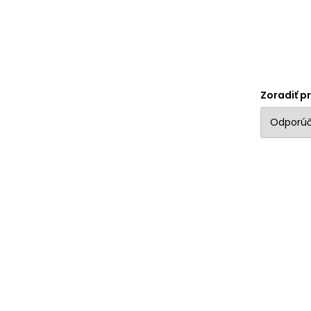
mm menšia rýchlosť, zato
skvelú ovládateľnosť.
Tvrdosť 82A poskytuje
Zoradiť p