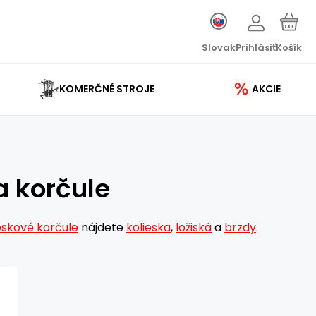
Slovak
Prihlásiť
Košík
KOMERČNÉ STROJE
AKCIE
a korčule
eskové korčule
nájdete
kolieska
,
ložiská
a
brzdy
.