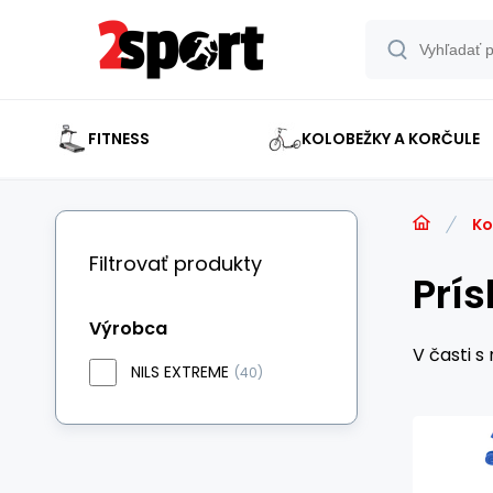
FITNESS
KOLOBEŽKY A KORČULE
Ko
Filtrovať produkty
Prí
Výrobca
V časti 
NILS EXTREME
(40)