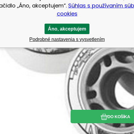
lačidlo „Áno, akceptujem“.
Súhlas s používaním sú
cookies
Áno, akceptujem
Podrobné nastavenia s vysvetlením
Obľúbený
Porovnať
DO KOŠÍKA