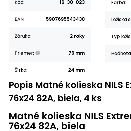
Kód:
16-30-023
Farba:
EAN:
5907695543438
Ložiska s
Záruka:
2 roky
Typ ložis
Priemer:
76 mm
Hodnota
Šírka:
24 mm
Popis
Matné kolieska NILS 
76x24 82A, biela, 4 ks
Matné kolieska NILS Extr
76x24 82A, biela