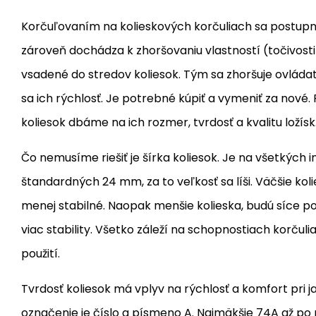
Korčuľovaním na kolieskových korčuliach sa postupn
zároveň dochádza k zhoršovaniu vlastností (točivosti)
vsadené do stredov koliesok. Tým sa zhoršuje ovládat
sa ich rýchlosť. Je potrebné kúpiť a vymeniť za nové.
koliesok dbáme na ich rozmer, tvrdosť a kvalitu ložísk
Čo nemusíme riešiť je šírka koliesok. Je na všetkých i
štandardných 24 mm, za to veľkosť sa líši. Väčšie kolie
menej stabilné. Naopak menšie kolieska, budú síce p
viac stability. Všetko záleží na schopnostiach korču
použití.
Tvrdosť koliesok má vplyv na rýchlosť a komfort pri ja
označenie je číslo a písmeno A. Najmäkšie 74A až po n