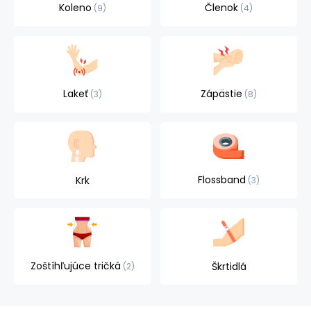
Koleno
Členok
9
4
Lakeť
Zápästie
3
8
Flossband
Krk
3
Zoštíhľujúce tričká
Škrtidlá
2