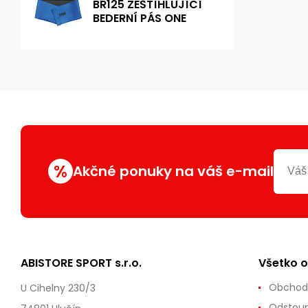
BR125 ZEŠTÍHLUJÍCÍ
BEDERNÍ PÁS ONE
%
Akčné ponuky na váš e-mail
ABISTORE SPORT s.r.o.
Všetko 
Obchod
U Cihelny 230/3
Odstoup