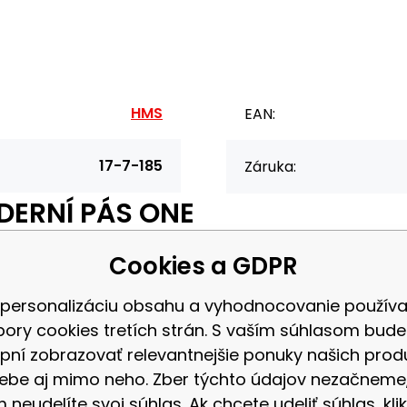
HMS
EAN:
17-7-185
Záruka:
EDERNÍ PÁS ONE
Cookies a GDPR
zakrýt nedostatky v problematický partiích těla jako je pas a břicho.P
 personalizáciu obsahu a vyhodnocovanie použív
ělesného tuk, zároveň zlepšuje krevní oběh. Díky přizpůsobivému neo
bory cookies tretích strán. S vaším súhlasom bud
pní zobrazovať relevantnejšie ponuky našich prod
ebe aj mimo neho. Zber týchto údajov nezačneme
 neudelíte svoj súhlas. Ak chcete udeliť súhlas, klik