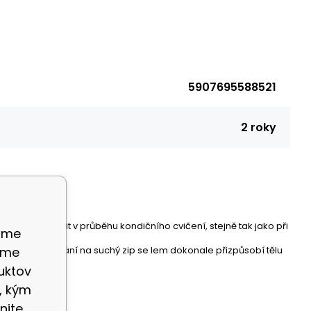
5907695588521
2 roky
ás můžete nosit v průběhu kondičního cvičení, stejně tak jako při
ame
prénu a zapínání na suchý zip se lem dokonale přizpůsobí tělu
eme
uktov
, kým
nite