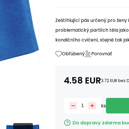
Zeštíhlující pás určený pro žen
problematický partiích těla jako
kondičního cvičení, stejně tak ja
Obľúbený
Porovnať
4.58
EUR
3.72
EUR
bez 
ks
Do dopravy zdarma bud