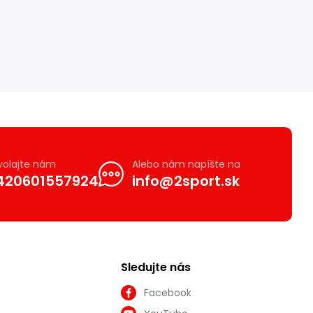
volajte nám
Alebo nám napíšte na
420601557924
info@2sport.sk
Sledujte nás
Facebook