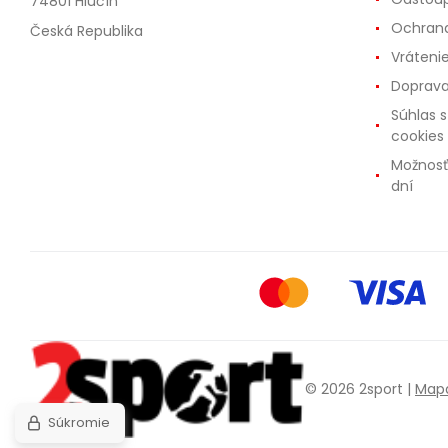
74801 Hlučín
Ochrana
Česká Republika
Vráteni
Doprava
Súhlas 
cookies
Možnosť
dní
© 2026 2sport |
Mapa
Súkromie