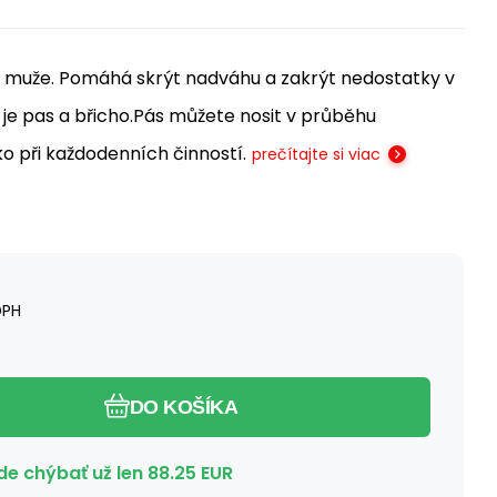
y i muže. Pomáhá skrýt nadváhu a zakrýt nedostatky v
 je pas a břicho.Pás můžete nosit v průběhu
ko při každodenních činností.
prečítajte si viac
DPH
DO KOŠÍKA
e chýbať už len
88.25
EUR