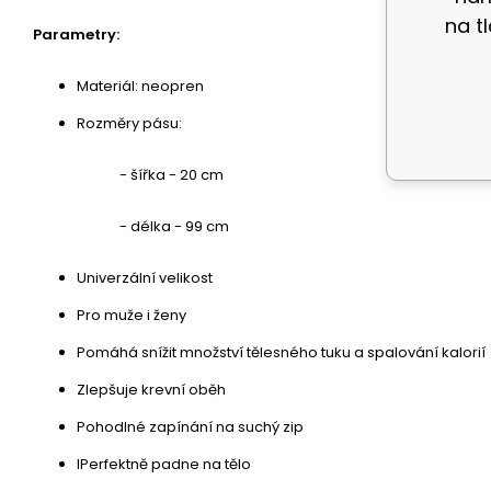
na t
Parametry:
Materiál: neopren
Rozměry pásu:
- šířka - 20 cm
- délka - 99 cm
Univerzální velikost
Pro muže i ženy
Pomáhá snížit množství tělesného tuku a spalování kalorií
Zlepšuje krevní oběh
Pohodlné zapínání na suchý zip
IPerfektně padne na tělo