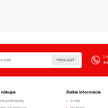
Za
PRIHLÁSIŤ
+
o nákupe
Ďalšie informácie
né podmienky
O nás
ení od smlouvy
recenzia