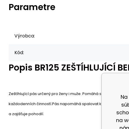
Parametre
Výrobca:
Kód:
Popis
BR125 ZEŠTÍHLUJÍCÍ B
Zeštíhlující pás určený pro ženy i muže. Pomáhá skrýt nadváhu a 
Na
každodenních činností.Pás napomáhá spalovat kalorie a snížit t
sú
scho
a zajišťuje pohodlí.
na w
nám