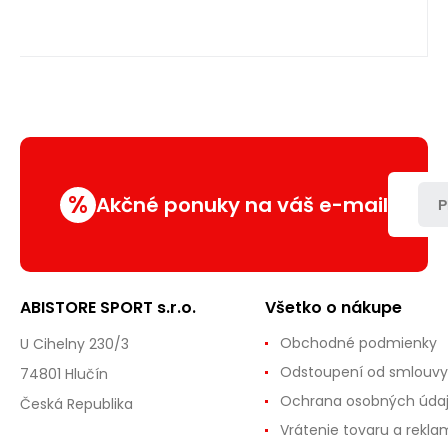
%
Akčné ponuky na váš e-mail
P
ABISTORE SPORT s.r.o.
Všetko o nákupe
Obchodné podmienky
U Cihelny 230/3
Odstoupení od smlouvy
74801 Hlučín
Ochrana osobných úda
Česká Republika
Vrátenie tovaru a rekla