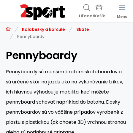
Hľadať
Menu
Kolobežky a korčule
Skate
Pennyboardy
Pennyboardy
Pennyboardy sú menším bratom skateboardov a
sú určené skôr na jazdu ako na vykonávanie trikov,
ich hlavnou výhodou je mobilita, keď môžete
pennyboard schovať napríklad do batohu. Dosky
pennyboardov sú vo väčšine prípadov vyrobené z
plastu s plastickou (ak chcete 3D) vrchnou stranou
alebo sú potiahnuté griptape.