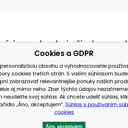
gória neobsahuje žiadne prod
Cookies a GDPR
adenej kategórie:
Športová vý
 personalizáciu obsahu a vyhodnocovanie použív
bory cookies tretích strán. S vaším súhlasom bud
pní zobrazovať relevantnejšie ponuky našich prod
:
info@2sport.sk
ebe aj mimo neho. Zber týchto údajov nezačneme
on:
+420601557924
 neudelíte svoj súhlas. Ak chcete udeliť súhlas, klik
lačidlo „Áno, akceptujem“.
Súhlas s používaním sú
cookies
Áno, akceptujem