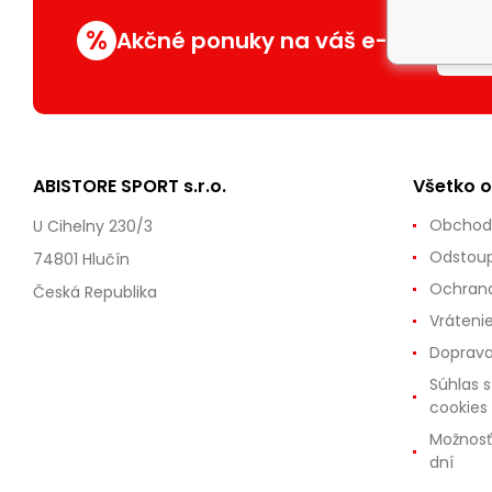
%
Akčné ponuky na váš e-mail
ABISTORE SPORT s.r.o.
Všetko 
Obchod
U Cihelny 230/3
Odstoup
74801 Hlučín
Ochrana
Česká Republika
Vráteni
Doprava
Súhlas 
cookies
Možnosť
dní