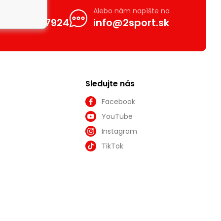
volajte nám
Alebo nám napíšte na
420601557924
info@2sport.sk
Sledujte nás
Facebook
YouTube
Instagram
TikTok