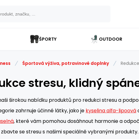
ŠPORTY
OUTDOOR
tness
Športová výživa, potravinové doplnky
Redukce 
ukce stresu, klidný spán
aši širokou nabídku produktů pro redukci stresu a podpo
gorie zahrnuje účinné látky, jako je
kyselina alfa-lipoová
selná
, které vám pomohou dosáhnout harmonie a odpočink
zbavte se stresu s našimi speciálně vybranými produkty.