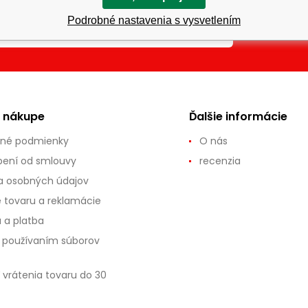
Za
Podrobné nastavenia s vysvetlením
PRIHLÁSIŤ
+
o nákupe
Ďalšie informácie
né podmienky
O nás
ení od smlouvy
recenzia
 osobných údajov
e tovaru a reklamácie
 a platba
s používaním súborov
 vrátenia tovaru do 30