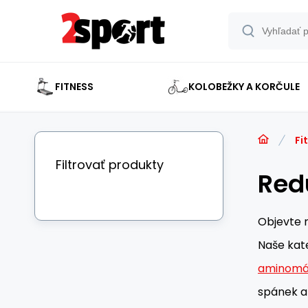
FITNESS
KOLOBEŽKY A KORČULE
Fi
Filtrovať produkty
Red
Objevte n
Naše kate
aminomá
spánek a 