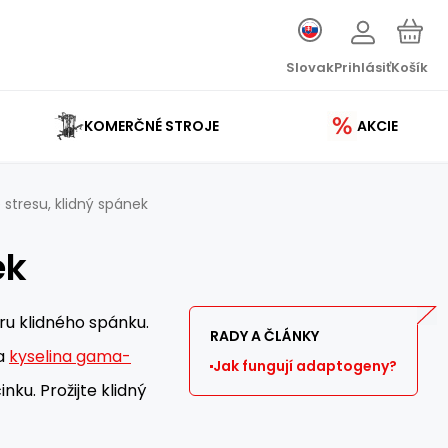
Slovak
Prihlásiť
Košík
KOMERČNÉ STROJE
AKCIE
stresu, klidný spánek
ek
ru klidného spánku.
RADY A ČLÁNKY
a
kyselina gama-
Jak fungují adaptogeny?
u. Prožijte klidný