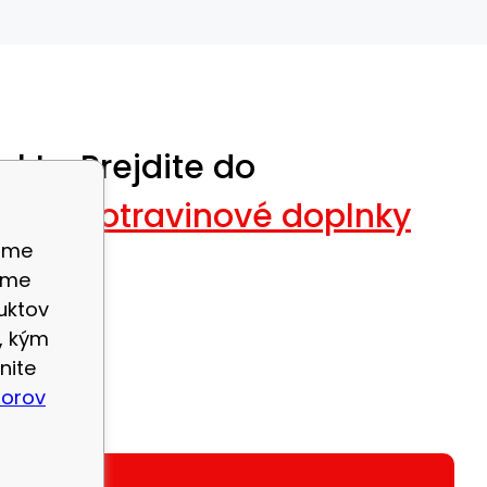
ukty.
Prejdite do
živa, potravinové doplnky
ame
eme
uktov
, kým
nite
borov