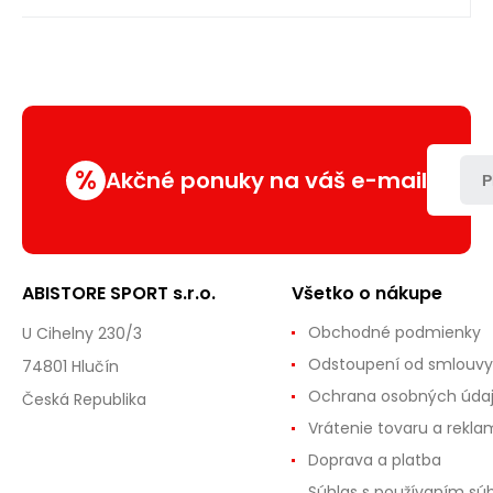
%
Akčné ponuky na váš e-mail
P
ABISTORE SPORT s.r.o.
Všetko o nákupe
Obchodné podmienky
U Cihelny 230/3
Odstoupení od smlouvy
74801 Hlučín
Ochrana osobných úda
Česká Republika
Vrátenie tovaru a rekla
Doprava a platba
Súhlas s používaním sú