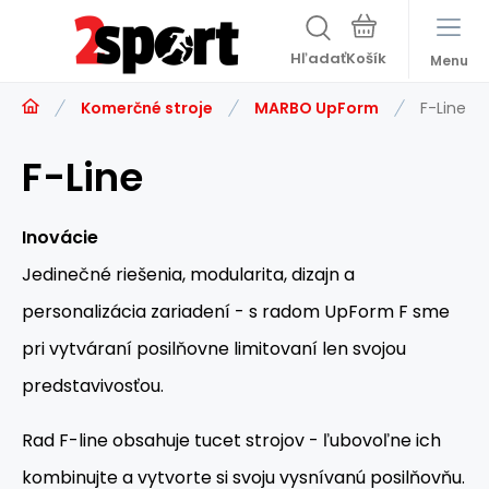
Hľadať
Menu
Komerčné stroje
MARBO UpForm
F-Line
F-Line
Inovácie
Jedinečné riešenia, modularita, dizajn a
personalizácia zariadení - s radom UpForm F sme
pri vytváraní posilňovne limitovaní len svojou
predstavivosťou.
Rad F-line obsahuje tucet strojov - ľubovoľne ich
kombinujte a vytvorte si svoju vysnívanú posilňovňu.