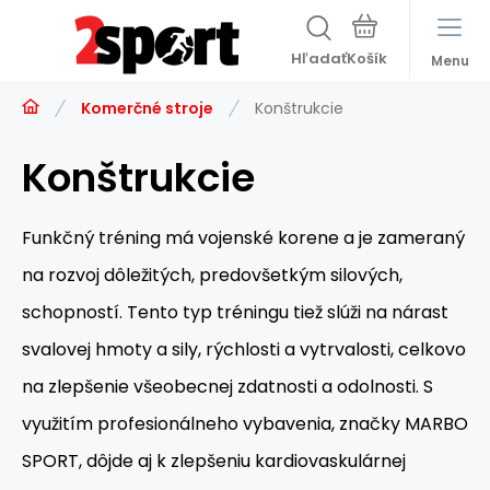
Hľadať
Menu
Komerčné stroje
Konštrukcie
Konštrukcie
Funkčný tréning má vojenské korene a je zameraný
na rozvoj dôležitých, predovšetkým silových,
schopností.
Tento typ tréningu tiež slúži na nárast
svalovej hmoty a sily, rýchlosti a vytrvalosti, celkovo
na zlepšenie všeobecnej zdatnosti a odolnosti.
S
využitím profesionálneho vybavenia, značky MARBO
SPORT, dôjde aj k zlepšeniu kardiovaskulárnej