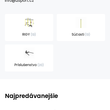
info@2sport.cz
RIGY
Súčasti
13
13
Príslušenstvo
20
Najpredávanejšie