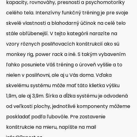
kapacity, rovnováhy, presnosti a psychomotoriky
celého tela.
Intenzívny funkčný tréning je pre svoje
skvelé vlastnosti a blahodarný účinok na celé telo
stále obľúbenejší.
V tejto kategórii narazíte na
vzory rôznych posilňovacích konštrukcií ako sú
monkey rig, power rack a iné.
S takým vybavením
ľahko posuniete Váš tréning o úroveň vyššie a to
nielen v posilňovni, ale aj u Vás doma.
Vďaka
skvelému systému môže mať táto klietka výšku
1,9m, ale aj 3,9m.
Šírka a dĺžka systému je odvodená
od veľkosti plochy, jednotlivé komponenty môžeme
poskladať podľa ľubovôle.
Pre zostavenie
konštrukcie na mieru, napíšte na mail