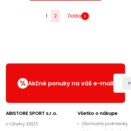
1
2
Ďalšia
%
Akčné ponuky na váš e-mail
P
ABISTORE SPORT s.r.o.
Všetko o nákupe
Obchodné podmienky
U Cihelny 230/3