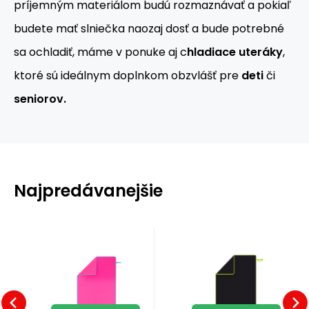
príjemným materiálom budú rozmaznávať a pokiaľ
budete mať slniečka naozaj dosť a bude potrebné
sa ochladiť, máme v ponuke aj c
hladiace uteráky
,
ktoré sú ideálnym doplnkom obzvlášť pre
deti
či
seniorov.
Najpredávanejšie
Kód:
Kód dod.:
15-06-003
EAN:
EAN:
Kód:
5907695592962
Kód dod.:
15-06-004
Skladom
Skladom
Záruka
8.36
EUR
2 roky
Záruka
8.36
EUR
2 roky
NCR11
NCR11
5907695592955
5907695592955
5907695592962
Ý
RUŽOVÁ/MODRÁ
ČIERNA/ZELENÁ
Rýchloschnúci
Rýchloschnúci
UTERÁK Z
UTERÁK Z
Obľúbený
Porovnať
Obľúbený
Porovnať
uterák NILS Camp
uterák NILS Camp