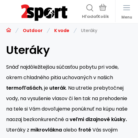
Hľadať
Menu
Outdoor
K vode
Uteráky
Uteráky
Snáď najdôležitejšou súčasťou pobytu pri vode,
okrem chladného pitia uchovaných v našich
termofľašách
, je
uterák
. Na utretie prebytočnej
vody, na vysušenie vlasov či len tak na prehodenie
na tele si Vám dovoľujeme ponúknuť na kúpu naše
naozaj bezkonkurenčné a
veľmi dizajnové kúsky.
Uteráky z
mikrovlákna
alebo
froté
Vás svojim