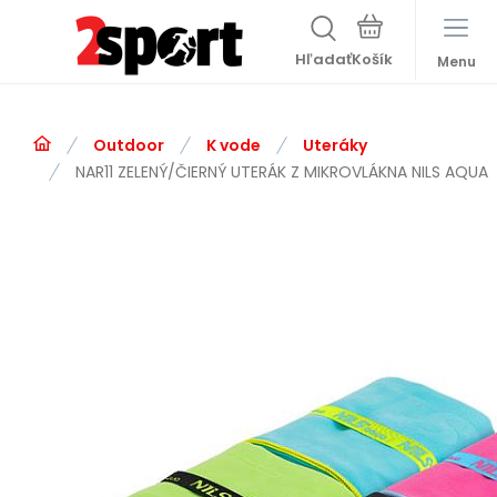
Hľadať
Menu
Outdoor
K vode
Uteráky
NAR11 ZELENÝ/ČIERNÝ UTERÁK Z MIKROVLÁKNA NILS AQUA