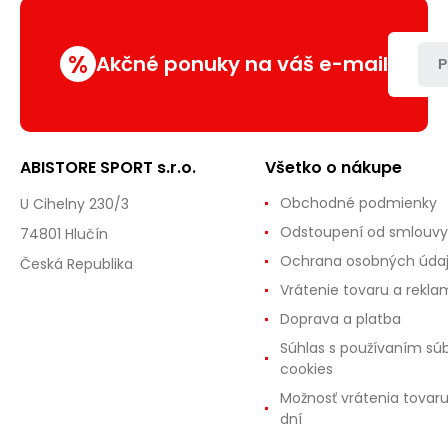
AQUA
%
Akčné ponuky na váš e-mail
P
ABISTORE SPORT s.r.o.
Všetko o nákupe
Obchodné podmienky
U Cihelny 230/3
Odstoupení od smlouvy
74801 Hlučín
Ochrana osobných úda
Česká Republika
Vrátenie tovaru a rekla
Doprava a platba
Súhlas s používaním sú
cookies
Možnosť vrátenia tovar
dní