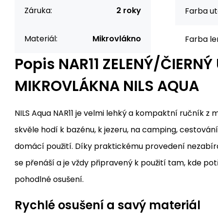
Záruka:
2 roky
Farba ut
Materiál:
Mikrovlákno
Farba le
Popis
NAR11 ZELENÝ/ČIERNÝ
MIKROVLÁKNA NILS AQUA
NILS Aqua NAR11 je velmi lehký a kompaktní ručník z m
skvěle hodí k bazénu, k jezeru, na camping, cestování
domácí použití. Díky praktickému provedení nezabí
se přenáší a je vždy připravený k použití tam, kde po
pohodlné osušení.
Rychlé osušení a savý materiál