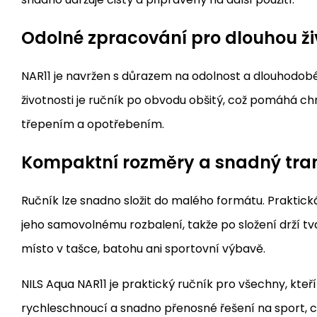
Odolné zpracování pro dlouhou ži
NAR11 je navržen s důrazem na odolnost a dlouhodobé
životnosti je ručník po obvodu obšitý, což pomáhá ch
třepením a opotřebením.
Kompaktní rozměry a snadný tra
Ručník lze snadno složit do malého formátu. Praktic
jeho samovolnému rozbalení, takže po složení drží t
místo v tašce, batohu ani sportovní výbavě.
NILS Aqua NAR11 je praktický ručník pro všechny, kteří 
rychleschnoucí a snadno přenosné řešení na sport, 