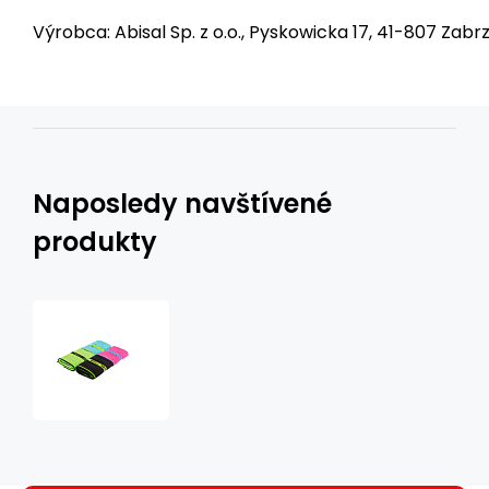
Výrobca: Abisal Sp. z o.o., Pyskowicka 17, 41-807 Zabrz
Naposledy navštívené
produkty
NAR11
ZELENÝ/
ČIERNÝ
UTERÁK
Z
MIKROVLÁKNA
NILS