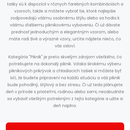
tašky sú k dispozícii v rôznych farebných kombináciách a
vzoroch, takže si môžete vybrať tie, ktoré najlepšie
zodpovedajú vášmu osobnému štýlu alebo sa hodia k
vášmu ďalšiemu piknikovému vybaveniu. Či už dávate
prednosť jednoduchým a elegantným vzorom, alebo
máte radi živé a výrazné vzory, určite nájdete niečo, čo
vás osloví.
Kategória "Piknik" je preto skvelým zdrojom všetkého, čo
potrebujete na dokonalý piknik. Vďaka širokému výberu
piknikových prikrývok a chladiacich tašiek si môžete byť
istí, že budete pripravení na každú situáciu a váš piknik
bude pohodlný, štýlový a bez stresu. Či už teda plánujete
deň v prírode s priateľmi, rodinou alebo sami, nezabudnite
sa vybaviť všetkým potrebným z tejto kategórie a užite si
deň naplno.