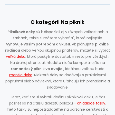
O kategórii Na piknik
Piknikové deky
sú k dispozícii aj v rôznych veľkostiach a
farbách, takže si môžete vybrať tú, ktorá najlepšie
vyhovuje vašim potrebám a vkusu
. Ak plánujete
piknik s
rodinou
alebo veľkou skupinou priateľov, môžete si vybrať
veľkú deku
, ktorá poskytne dostatok miesta pre všetkých.
Na druhej strane, ak hľadáte niečo kompaktnejšie na
romantický piknik vo dvojici
, ideálnou voľbou bude
menšia deka
. Niektoré deky sa dodávajú s praktickými
popruhmi alebo návlekmi, ktoré uľahčujú ich prenášanie a
skladovanie.
Teraz, keď ste si vybrali ideálnu piknikovú deku, je čas
pozrieť sa na ďalšiu dôležitú položku -
chladiace tašky
.
Tieto tašky sú nepostrádateľné na udržanie
čerstvosti a