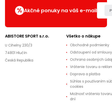
%
Akčné ponuky na váš e-mail
P
ABISTORE SPORT s.r.o.
Všetko o nákupe
Obchodné podmienky
U Cihelny 230/3
Odstoupení od smlouvy
74801 Hlučín
Ochrana osobných úda
Česká Republika
Vrátenie tovaru a rekla
Doprava a platba
Súhlas s používaním sú
cookies
Možnosť vrátenia tovar
dní