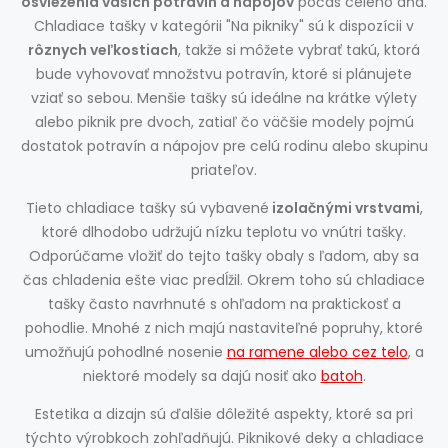
osvieženia vašich potravín a nápojov
počas celého dňa.
Chladiace tašky v kategórii "Na pikniky" sú k dispozícii v
rôznych veľkostiach
, takže si môžete vybrať takú, ktorá
bude vyhovovať množstvu potravín, ktoré si plánujete
vziať so sebou. Menšie tašky sú ideálne na krátke výlety
alebo piknik pre dvoch, zatiaľ čo väčšie modely pojmú
dostatok potravín a nápojov pre celú rodinu alebo skupinu
priateľov.
Tieto chladiace tašky sú vybavené
izolačnými vrstvami
,
ktoré dlhodobo udržujú nízku teplotu vo vnútri tašky.
Odporúčame vložiť do tejto tašky obaly s ľadom, aby sa
čas chladenia ešte viac predĺžil. Okrem toho sú chladiace
tašky často navrhnuté s ohľadom na praktickosť a
pohodlie. Mnohé z nich majú nastaviteľné popruhy, ktoré
umožňujú pohodlné nosenie
na ramene alebo cez telo
, a
niektoré modely sa dajú nosiť ako
batoh
.
Estetika a dizajn sú ďalšie dôležité aspekty, ktoré sa pri
týchto výrobkoch zohľadňujú. Piknikové deky a chladiace