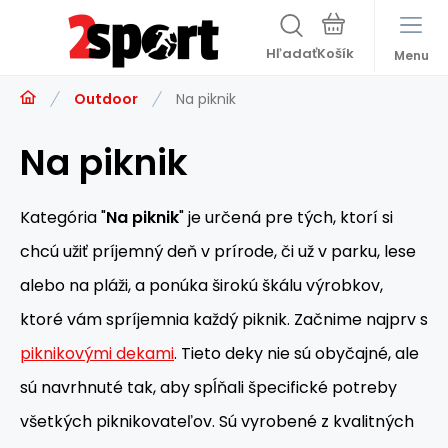
Hľadať
Menu
Outdoor
Na piknik
Na piknik
Kategória "
Na piknik
" je určená pre tých, ktorí si
chcú užiť príjemný deň v prírode, či už v parku, lese
alebo na pláži, a ponúka širokú škálu výrobkov,
ktoré vám spríjemnia každý piknik. Začnime najprv s
piknikovými dekami
. Tieto deky nie sú obyčajné, ale
sú navrhnuté tak, aby spĺňali špecifické potreby
všetkých piknikovateľov. Sú vyrobené z kvalitných