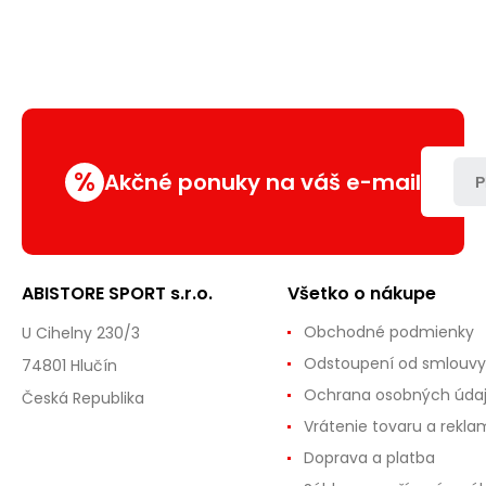
%
Akčné ponuky na váš e-mail
P
ABISTORE SPORT s.r.o.
Všetko o nákupe
Obchodné podmienky
U Cihelny 230/3
Odstoupení od smlouvy
74801 Hlučín
Ochrana osobných úda
Česká Republika
Vrátenie tovaru a rekla
Doprava a platba