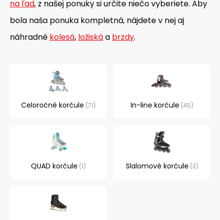
na ľad
, z našej ponuky si určite niečo vyberiete. Aby
bola naša ponuka kompletná, nájdete v nej aj
náhradné
kolesá
,
ložiská
a
brzdy
.
Celoročné korčule
In-line korčule
71
45
QUAD korčule
Slalomové korčule
1
3