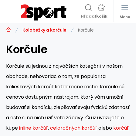
Hľadať
Menu
Kolobežky a korčule
Korčule
Korčule
Korčule sú jednou z najväčších kategórií v našom
obchode, nehovoriac o tom, že popularita
kolieskových korčúľ každoročne rastie. Korčule sú
cenovo dostupným nástrojom, ktorý vám umožní
budovať si kondíciu, zlepšovať svoju fyzickú zdatnosť
a ešte si na nich užiť veľa zábavy. Či už uvažujete o
kúpe
inline korčúľ
,
celoročných korčúľ
alebo
korčúľ