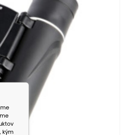
ame
eme
uktov
, kým