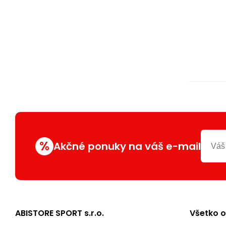
%
Akčné ponuky na váš e-mail
ABISTORE SPORT s.r.o.
Všetko 