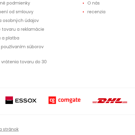
né podmienky
O nás
ení od smlouvy
recenzia
 osobných údajov
e tovaru a reklamácie
 a platba
s používaním súborov
 vrátenia tovaru do 30
 stránok