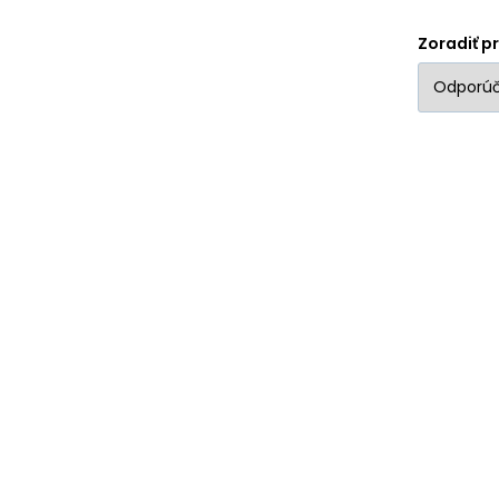
Zoradiť p
Ko
Sv