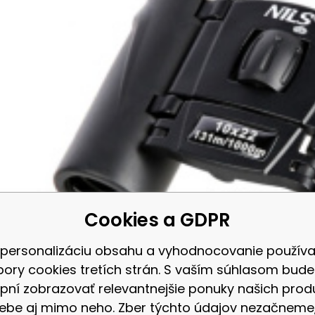
Obľúbený
Porovnať
Cookies a GDPR
DO KOŠÍKA
 personalizáciu obsahu a vyhodnocovanie použív
bory cookies tretích strán. S vaším súhlasom bud
pní zobrazovať relevantnejšie ponuky našich prod
ebe aj mimo neho. Zber týchto údajov nezačneme