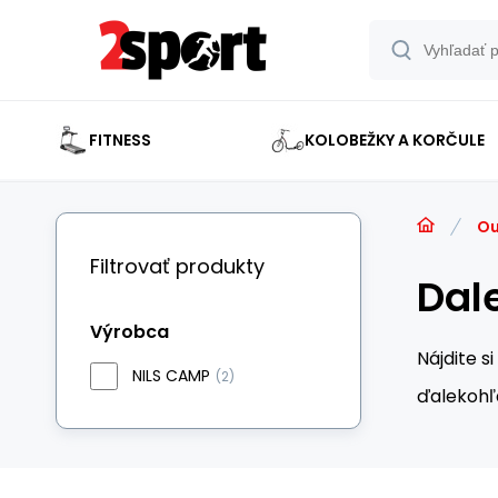
FITNESS
KOLOBEŽKY A KORČULE
Ou
Filtrovať produkty
Dal
Výrobca
Nájdite s
NILS CAMP
(2)
ďalekohľ