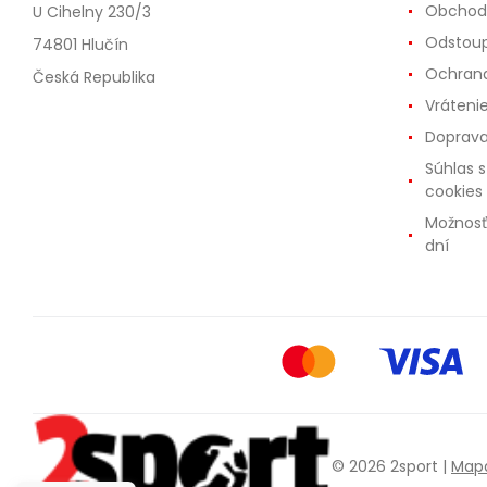
Obchod
U Cihelny 230/3
Odstoup
74801 Hlučín
Ochrana
Česká Republika
Vráteni
Doprava
Súhlas 
cookies
Možnosť
dní
© 2026 2sport |
Mapa