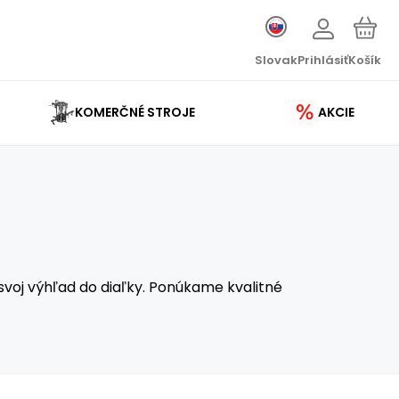
Slovak
Prihlásiť
Košík
KOMERČNÉ STROJE
AKCIE
 svoj výhľad do diaľky. Ponúkame kvalitné