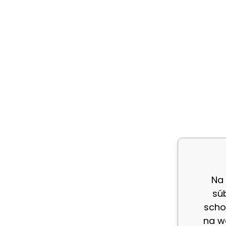
Na
sú
scho
na w