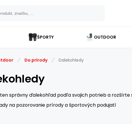
ŠPORTY
OUTDOOR
tdoor
Do prírody
Dalekohledy
ekohledy
i ten správny ďalekohľad podľa svojich potrieb a rozšírte
ady na pozorovanie prírody a športových podujatí