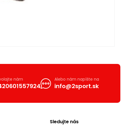
volajte nám
Alebo nám napíšte na
420601557924
info@2sport.sk
Sledujte nás