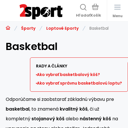
Hľadať
Menu
Športy
Loptové športy
Basketbal
Basketbal
RADY A ČLÁNKY
Ako vybrať basketbalový kôš?
Ako vybrať správnu basketbalovú loptu?
Odporúčame si zaobstarať základnú výbavu pre
basketbal
, to znamená
kvalitný kôš
, či už
kompletný
stojanový kôš
alebo
nástenný kôš
na