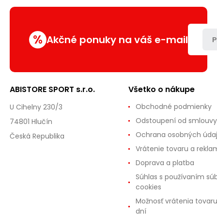
%
Akčné ponuky na váš e-mail
P
ABISTORE SPORT s.r.o.
Všetko o nákupe
Obchodné podmienky
U Cihelny 230/3
Odstoupení od smlouvy
74801 Hlučín
Ochrana osobných úda
Česká Republika
Vrátenie tovaru a rekla
Doprava a platba
Súhlas s používaním sú
cookies
Možnosť vrátenia tovar
dní