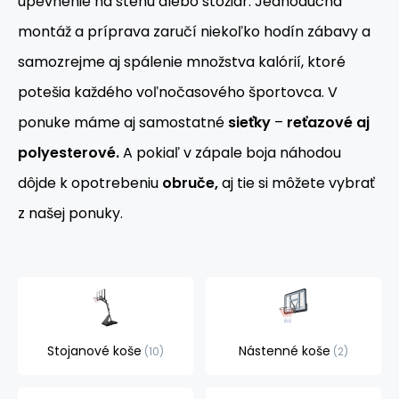
upevnenie na stenu alebo stožiar. Jednoduchá
montáž a príprava zaručí niekoľko hodín zábavy a
samozrejme aj spálenie množstva kalórií, ktoré
potešia každého voľnočasového športovca. V
ponuke máme aj samostatné
sieťky
–
reťazové aj
polyesterové.
A pokiaľ v zápale boja náhodou
dôjde k opotrebeniu
obruče,
aj tie si môžete vybrať
z našej ponuky.
Stojanové koše
Nástenné koše
10
2