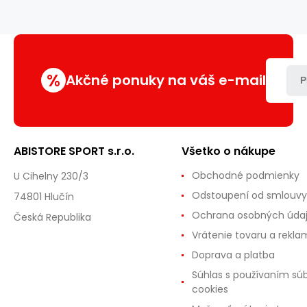
%
Akčné ponuky na váš e-mail
P
ABISTORE SPORT s.r.o.
Všetko o nákupe
Obchodné podmienky
U Cihelny 230/3
Odstoupení od smlouvy
74801 Hlučín
Ochrana osobných úda
Česká Republika
Vrátenie tovaru a rekla
Doprava a platba
Súhlas s používaním sú
cookies