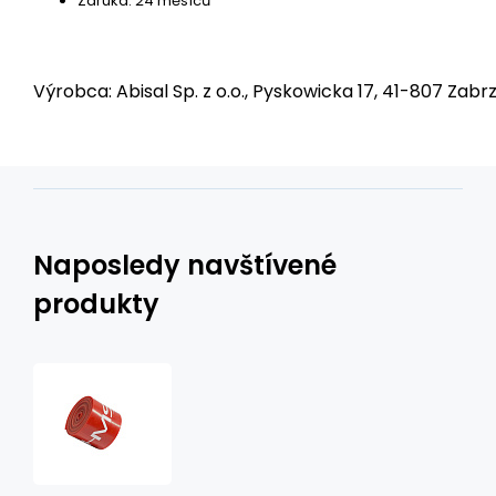
Záruka: 24 měsíců
Výrobca: Abisal Sp. z o.o., Pyskowicka 17, 41-807 Zabrz
Naposledy navštívené
produkty
Rehabilitační
páska
Flossband
HMS
FB01