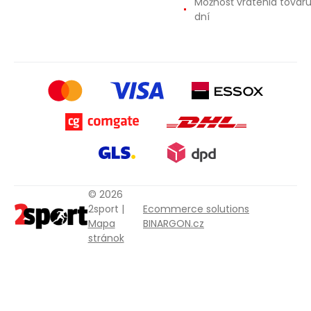
Možnosť vrátenia tovar
dní
© 2026
2sport |
Ecommerce solutions
Mapa
BINARGON.cz
stránok