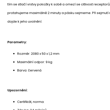
tím se stlačí vrstvy pokožky k sobě a omezí se citlivost recepto
protahujeme maximálně 2 minuty a pásku sejmeme. Při sejmutí 
dojde k jeho uvolnění.
Parametry:
Rozměr: 2080 x 50 x 1,2 mm
Maximální odpor: 9 kg
Barva: červená
Upozornění:
Certifikát, norma: