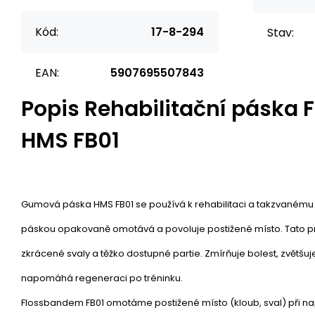
Kód:
17-8-294
Stav:
EAN:
5907695507843
Popis
Rehabilitační páska 
HMS FB01
Gumová páska HMS FB01 se používá k rehabilitaci a takzvanému 
páskou opakovaně omotává a povoluje postižené místo. Tato 
zkrácené svaly a těžko dostupné partie. Zmírňuje bolest, zvětšu
napomáhá regeneraci po tréninku.
Flossbandem FB01 omotáme postižené místo (kloub, sval) při nap