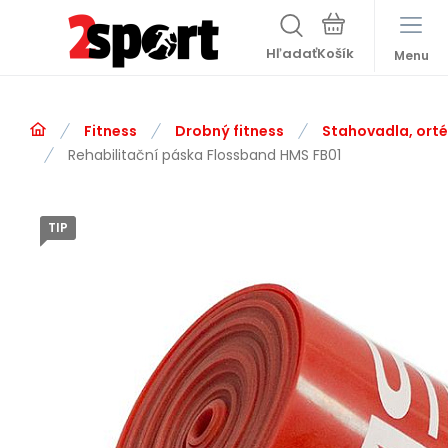
Hľadať
Menu
Fitness
Drobný fitness
Stahovadla, ort
Rehabilitační páska Flossband HMS FB01
TIP