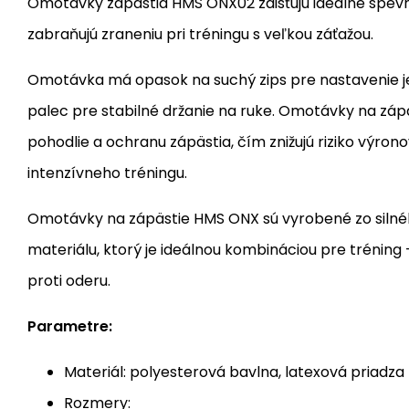
Omotávky zápästia HMS ONX02 zaisťujú ideálne spevn
zabraňujú zraneniu pri tréningu s veľkou záťažou.
Omotávka má opasok na suchý zips pre nastavenie je
palec pre stabilné držanie na ruke. Omotávky na zápä
pohodlie a ochranu zápästia, čím znižujú riziko výron
intenzívneho tréningu.
Omotávky na zápästie HMS ONX sú vyrobené zo silné
materiálu, ktorý je ideálnou kombináciou pre tréning 
proti oderu.
Parametre:
Materiál: polyesterová bavlna, latexová priadza
Rozmery: