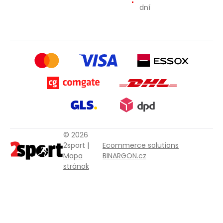
dní
© 2026
2sport |
Ecommerce solutions
Mapa
BINARGON.cz
stránok