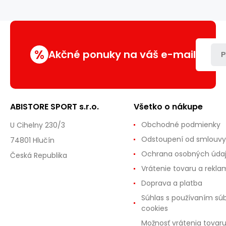
%
Akčné ponuky na váš e-mail
P
ABISTORE SPORT s.r.o.
Všetko o nákupe
Obchodné podmienky
U Cihelny 230/3
Odstoupení od smlouvy
74801 Hlučín
Ochrana osobných úda
Česká Republika
Vrátenie tovaru a rekla
Doprava a platba
Súhlas s používaním sú
cookies
Možnosť vrátenia tovar