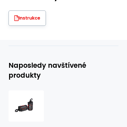
Instrukce
Naposledy navštívené
produkty
ONX02
OMOTÁVKA
ZÁPÄSTIE
HMS