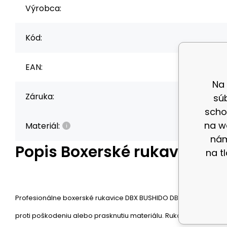
Výrobca:
Kód:
EAN:
Na
Záruka:
sú
scho
na w
Materiál:
nám
Popis
Boxerské rukavice D
na t
Profesionálne boxerské rukavice DBX BUSHIDO DBD-B-2 sú vyrobe
proti poškodeniu alebo prasknutiu materiálu. Rukavice sú vyplne