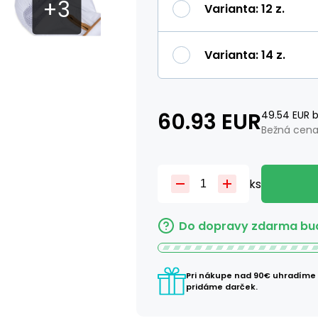
Varianta
:
12 z.
Varianta
:
14 z.
60.93
EUR
49.54
EUR
b
Bežná cena
ks
Do dopravy zdarma bud
Pri nákupe nad 90€ uhradíme
pridáme darček.