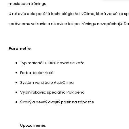
mesiacoch tréningu.
U rukavíc bola použitá technológia ActivClima, ktorá zaručuje s
správnemu vetranie a rukavice tak po tréningu nezapáchajú. Ďalš
Parametre:
Typ materiálu: 100% hovädzie kože
Farba: bielo-zlaté
Systém ventilácie ActivClima
Výplň rukavíc: špeciálna PUR pena
Široký a pevný dvojitý pásik na zápästie
Upozornenie: