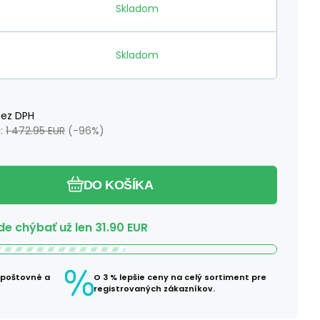
Skladom
Skladom
ez DPH
:
1 472.95
EUR
(-
96
%)
DO KOŠÍKA
e chýbať už len
31.90
EUR
 poštovné a
O 3 % lepšie ceny na celý sortiment pre
registrovaných zákazníkov.