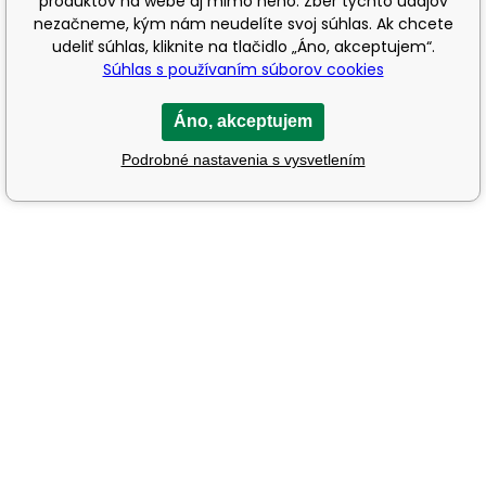
produktov na webe aj mimo neho. Zber týchto údajov
nezačneme, kým nám neudelíte svoj súhlas. Ak chcete
udeliť súhlas, kliknite na tlačidlo „Áno, akceptujem“.
Súhlas s používaním súborov cookies
Áno, akceptujem
Podrobné nastavenia s vysvetlením