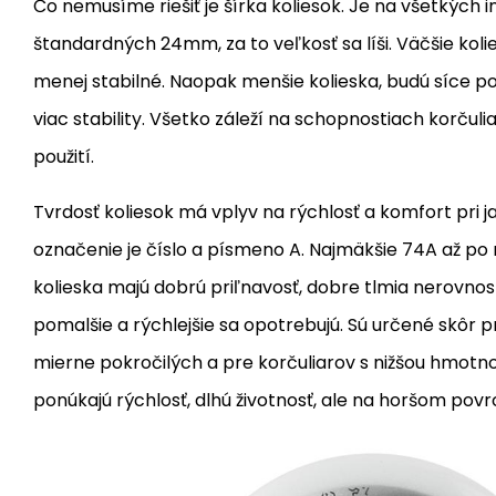
Čo nemusíme riešiť je šírka koliesok. Je na všetkých i
štandardných 24mm, za to veľkosť sa líši. Väčšie kolies
menej stabilné. Naopak menšie kolieska, budú síce p
viac stability. Všetko záleží na schopnostiach korču
použití.
Tvrdosť koliesok má vplyv na rýchlosť a komfort pri ja
označenie je číslo a písmeno A. Najmäkšie 74A až po n
kolieska majú dobrú priľnavosť, dobre tlmia nerovnost
pomalšie a rýchlejšie sa opotrebujú. Sú určené skôr p
mierne pokročilých a pre korčuliarov s nižšou hmotno
ponúkajú rýchlosť, dlhú životnosť, ale na horšom pov