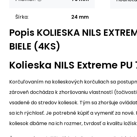
Šírka:
24 mm
Popis
KOLIESKA NILS EXTREM
BIELE (4KS)
Kolieska NILS Extreme PU 
Korčuľovaním na kolieskových korčuliach sa postupn
zároveň dochádza k zhoršovaniu vlastností (točivosti)
vsadené do stredov koliesok. Tým sa zhoršuje ovládat
sa ich rýchlosť. Je potrebné kúpiť a vymeniť za nové.
koliesok dbáme na ich rozmer, tvrdosť a kvalitu ložísk