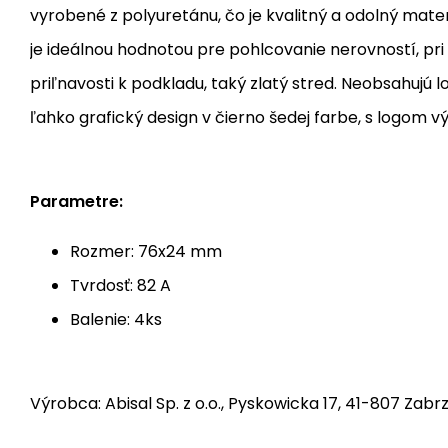
vyrobené z polyuretánu, čo je kvalitný a odolný mater
je ideálnou hodnotou pre pohlcovanie nerovností, pri
priľnavosti k podkladu, taký zlatý stred. Neobsahujú l
ľahko grafický design v čierno šedej farbe, s logom v
Parametre:
Rozmer: 76x24 mm
Tvrdosť: 82 A
Balenie: 4ks
Výrobca: Abisal Sp. z o.o., Pyskowicka 17, 41-807 Zabrz