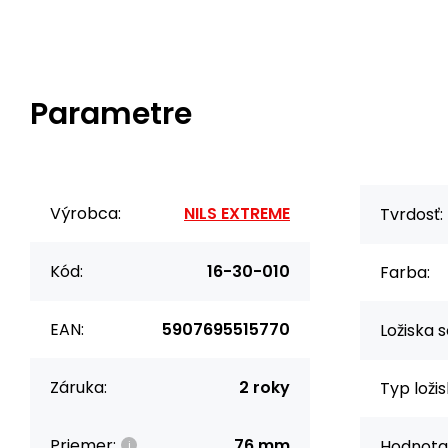
Parametre
Výrobca:
NILS EXTREME
Tvrdosť:
Kód:
16-30-010
Farba:
EAN:
5907695515770
Ložiska s
Záruka:
2 roky
Typ ložis
Priemer:
76 mm
Hodnota