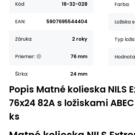
Kód:
16-32-028
Farba:
EAN:
5907695544404
Ložiska s
Záruka:
2 roky
Typ ložis
Priemer:
76 mm
Hodnota
Šírka:
24 mm
Popis
Matné kolieska NILS 
76x24 82A s ložiskami ABEC 
ks
Matné kolieska NILS Extr