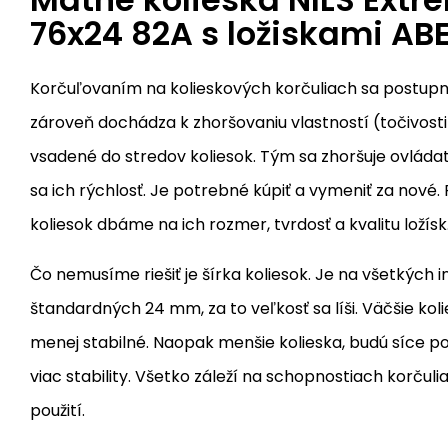
76x24 82A s ložiskami AB
Korčuľovaním na kolieskových korčuliach sa postupn
zároveň dochádza k zhoršovaniu vlastností (točivosti)
vsadené do stredov koliesok. Tým sa zhoršuje ovládat
sa ich rýchlosť. Je potrebné kúpiť a vymeniť za nové.
koliesok dbáme na ich rozmer, tvrdosť a kvalitu ložísk
Čo nemusíme riešiť je šírka koliesok. Je na všetkých i
štandardných 24 mm, za to veľkosť sa líši. Väčšie kolie
menej stabilné. Naopak menšie kolieska, budú síce p
viac stability. Všetko záleží na schopnostiach korču
použití.