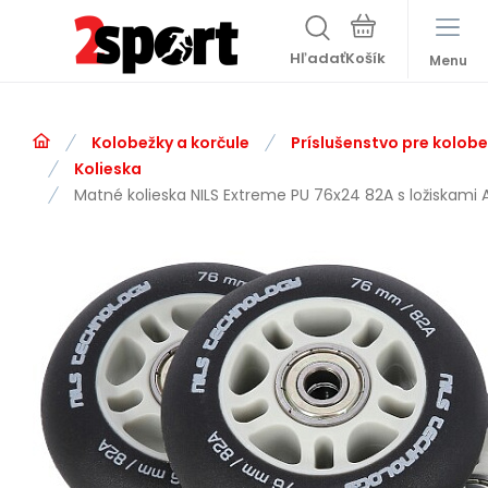
Hľadať
Menu
Kolobežky a korčule
Príslušenstvo pre kolobe
Kolieska
Matné kolieska NILS Extreme PU 76x24 82A s ložiskami A