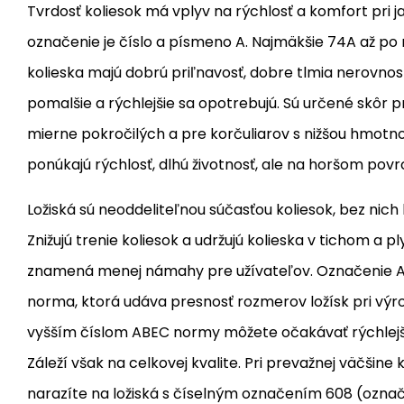
Tvrdosť koliesok má vplyv na rýchlosť a komfort pri ja
označenie je číslo a písmeno A. Najmäkšie 74A až po n
kolieska majú dobrú priľnavosť, dobre tlmia nerovnost
pomalšie a rýchlejšie sa opotrebujú. Sú určené skôr p
mierne pokročilých a pre korčuliarov s nižšou hmotno
ponúkajú rýchlosť, dlhú životnosť, ale na horšom pov
Ložiská sú neoddeliteľnou súčasťou koliesok, bez nich
Znižujú trenie koliesok a udržujú kolieska v tichom a 
znamená menej námahy pre užívateľov. Označenie A
norma, ktorá udáva presnosť rozmerov ložísk pri výrob
vyšším číslom ABEC normy môžete očakávať rýchlejšiu 
Záleží však na celkovej kvalite. Pri prevažnej väčšine 
narazíte na ložiská s číselným označením 608 (ozna