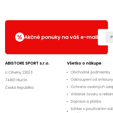
%
Akčné ponuky na váš e-mail
P
ABISTORE SPORT s.r.o.
Všetko o nákupe
Obchodné podmienky
U Cihelny 230/3
Odstoupení od smlouvy
74801 Hlučín
Ochrana osobných úda
Česká Republika
Vrátenie tovaru a rekla
Doprava a platba
Súhlas s používaním sú