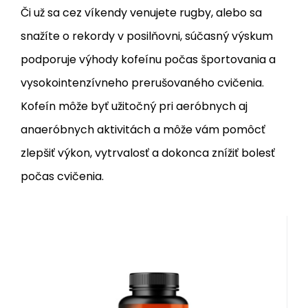
Či už sa cez víkendy venujete rugby, alebo sa
snažíte o rekordy v posilňovni, súčasný výskum
podporuje výhody kofeínu počas športovania a
vysokointenzívneho prerušovaného cvičenia.
Kofeín môže byť užitočný pri aeróbnych aj
anaeróbnych aktivitách a môže vám pomôcť
zlepšiť výkon, vytrvalosť a dokonca znížiť bolesť
počas cvičenia.
Skladom
Kód dod.:
EAN:
Kód:
5902114017569
TR-05-010
5902114017569
Záruka
2 roky
CAFFEINE 200 PLUS 60 KAPSÚL
7.08
EUR
7.09
EUR
TREC NUTRITION
Trec Nutrition Caffeine 200 Plus
obsahuje kofeín - rastlinný alkaloid,