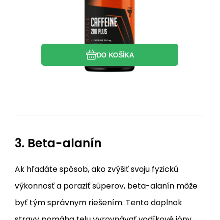
ktorý sa nachádza v káve, čaji, listoch
yerba maté a bobuliach guarany.
Obľúbený
Porovnať
Balenie obsahuje 60 kapsúl - 60
denných dávok.
DO KOŠÍKA
3. Beta-alanín
Ak hľadáte spôsob, ako zvýšiť svoju fyzickú
výkonnosť a poraziť súperov, beta-alanín môže
byť tým správnym riešením. Tento doplnok
stravy pomáha telu vyrovnávať vodíkové ióny,