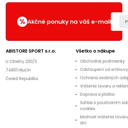
%
Akčné ponuky na váš e-mail
P
ABISTORE SPORT s.r.o.
Všetko o nákupe
Obchodné podmienky
U Cihelny 230/3
Odstoupení od smlouvy
74801 Hlučín
Ochrana osobných úda
Česká Republika
Vrátenie tovaru a rekla
Doprava a platba
Súhlas s používaním sú
cookies
Možnosť vrátenia tovar
dní