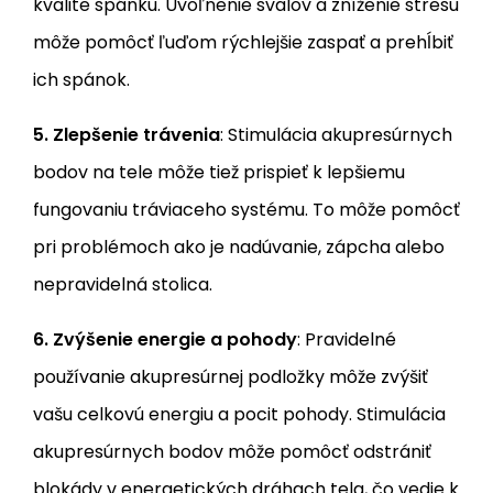
kvalite spánku. Uvoľnenie svalov a zníženie stresu
môže pomôcť ľuďom rýchlejšie zaspať a prehĺbiť
ich spánok.
5. Zlepšenie trávenia
: Stimulácia akupresúrnych
bodov na tele môže tiež prispieť k lepšiemu
fungovaniu tráviaceho systému. To môže pomôcť
pri problémoch ako je nadúvanie, zápcha alebo
nepravidelná stolica.
6. Zvýšenie energie a pohody
: Pravidelné
používanie akupresúrnej podložky môže zvýšiť
vašu celkovú energiu a pocit pohody. Stimulácia
akupresúrnych bodov môže pomôcť odstrániť
blokády v energetických dráhach tela, čo vedie k