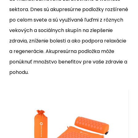
sektora. Dnes sú akupresúrne podložky rozšírené
po celom svete a sú využívané ľuďmi z rôznych
vekových a sociálnych skupín na zlepšenie
zdravia, zníženie bolesti a ako podpora relaxácie
a regenerácie. Akupresúrna podložka môže
ponúknuť množstvo benefitov pre vaše zdravie a
pohodu.
Skladom
Kód dod.:
EAN:
Kód:
5907695540604
5907695540604
17-44-304
Záruka
2 roky
AKM03 ORANŽOVÁ
33.19
EUR
AKUPRESÚRNA SADA HMS
Akupresúrna sada HMS Premium AKM03
PREMIUM
obsahuje podložku a vankúšik s celkom
229 rozetami a 9.618 masážnymi