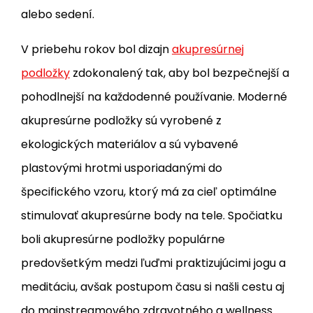
alebo sedení.
V priebehu rokov bol dizajn
akupresúrnej
podložky
zdokonalený tak, aby bol bezpečnejší a
pohodlnejší na každodenné používanie. Moderné
akupresúrne podložky sú vyrobené z
ekologických materiálov a sú vybavené
plastovými hrotmi usporiadanými do
špecifického vzoru, ktorý má za cieľ optimálne
stimulovať akupresúrne body na tele. Spočiatku
boli akupresúrne podložky populárne
predovšetkým medzi ľuďmi praktizujúcimi jogu a
meditáciu, avšak postupom času si našli cestu aj
do mainstreamového zdravotného a wellness