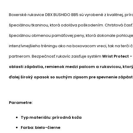
Boxerské rukavice DBX BUSHIDO BB5 sú vyrobené z kvalitnej, prí
špeciálnou tkaninou, ktorá odoláva poškodením. Chrbtová časť 
špeciálnou obmenou pamäťovej peny, ktorá dokonale pohlcuje 
intenzívnejšieho tréningu ako na boxovacom vreci, tak na terči či
partnerom. Bezpečnosť rukavíc zaisťuje systém
Wrist Protect
-
oblasti zápästia, remienok medzi palcom a rukavicou, ktorý
ďalej široký opasok so suchým zipsom pre spevnenie zápäst
Parametre:
Typ materiálu: prírodná koža
Farba: bielo-čierne