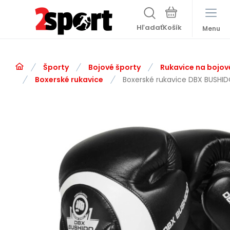
Hľadať
Menu
Športy
Bojové športy
Rukavice na bojov
Boxerské rukavice
Boxerské rukavice DBX BUSHID