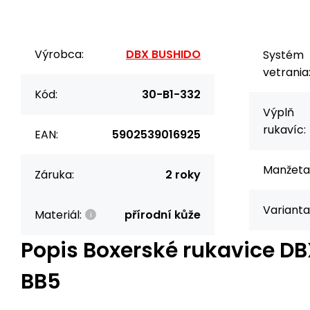
Výrobca:
DBX BUSHIDO
Systém
vetrania
Kód:
30-B1-332
Výplň
rukavíc:
EAN:
5902539016925
Manžeta
Záruka:
2 roky
Varianta
Materiál:
přírodní kůže
Popis
Boxerské rukavice D
BB5