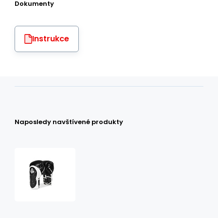
Dokumenty
Instrukce
Naposledy navštívené produkty
Boxerské
rukavice
DBX
BUSHIDO
BB5