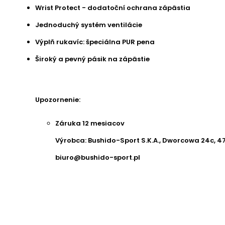
Wrist Protect - dodatoční ochrana zápästia
Jednoduchý systém ventilácie
Výplň rukavíc: špeciálna PUR pena
Široký a pevný pásik na zápästie
Upozornenie:
Záruka 12 mesiacov
Výrobca: Bushido-Sport S.K.A., Dworcowa 24c, 47
biuro@bushido-sport.pl