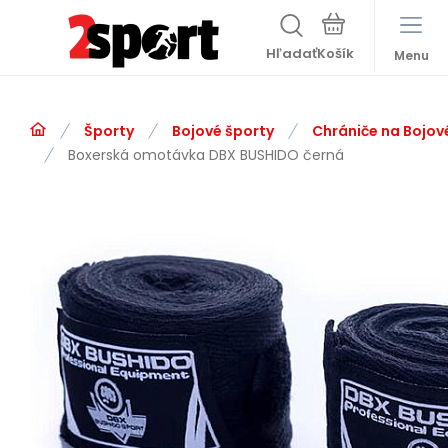
Hľadať
Menu
Športy
Bojové športy
Chrániče na Bojov
Boxerská omotávka DBX BUSHIDO černá