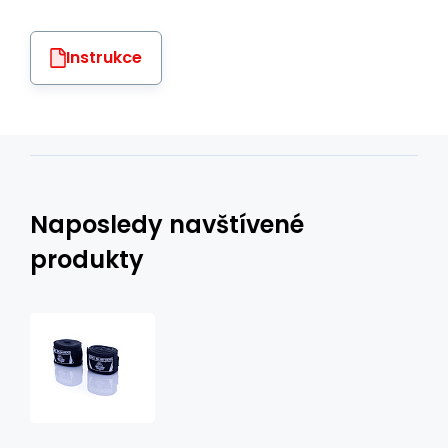
Instrukce
Naposledy navštívené
produkty
Boxerská
omotávka
DBX
BUSHIDO
černá