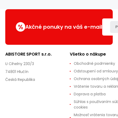
%
Akčné ponuky na váš e-mail
P
ABISTORE SPORT s.r.o.
Všetko o nákupe
Obchodné podmienky
U Cihelny 230/3
Odstoupení od smlouvy
74801 Hlučín
Ochrana osobných úda
Česká Republika
Vrátenie tovaru a rekla
Doprava a platba
Súhlas s používaním sú
cookies
Možnosť vrátenia tovar