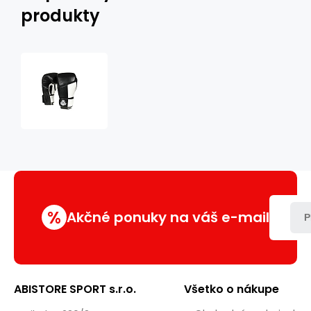
produkty
Boxerské
rukavice
DBX
BUSHIDO
ARB-
431
biele
%
Akčné ponuky na váš e-mail
P
ABISTORE SPORT s.r.o.
Všetko o nákupe