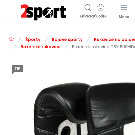
Hľadať
Menu
Športy
Bojové športy
Rukavice na bojov
Boxerské rukavice
Boxerské rukavice DBX BUSHID
TIP