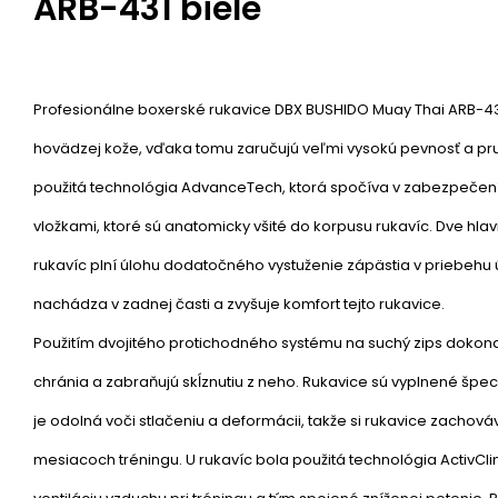
ARB-431 biele
Profesionálne boxerské rukavice DBX BUSHIDO Muay Thai ARB-431
hovädzej kože, vďaka tomu zaručujú veľmi vysokú pevnosť a pru
použitá technológia AdvanceTech, ktorá spočíva v zabezpečen
vložkami, ktoré sú anatomicky všité do korpusu rukavíc. Dve hlav
rukavíc plní úlohu dodatočného vystuženie zápästia v priebehu ú
nachádza v zadnej časti a zvyšuje komfort tejto rukavice.
Použitím dvojitého protichodného systému na suchý zips dokonale
chránia a zabraňujú skĺznutiu z neho. Rukavice sú vyplnené špec
je odolná voči stlačeniu a deformácii, takže si rukavice zachová
mesiacoch tréningu. U rukavíc bola použitá technológia ActivCl