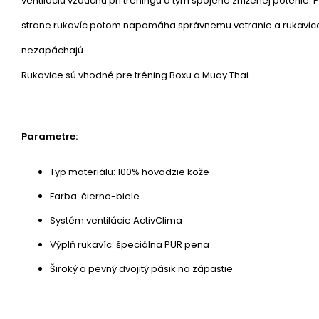
ventiláciu vzduchu pri tréningu a tým spojené zníženej potenie. P
strane rukavíc potom napomáha správnemu vetranie a rukavice
nezapáchajú.
Rukavice sú vhodné pre tréning Boxu a Muay Thai.
Parametre:
Typ materiálu: 100% hovädzie kože
Farba: čierno-biele
Systém ventilácie ActivClima
Výplň rukavíc: špeciálna PUR pena
Široký a pevný dvojitý pásik na zápästie