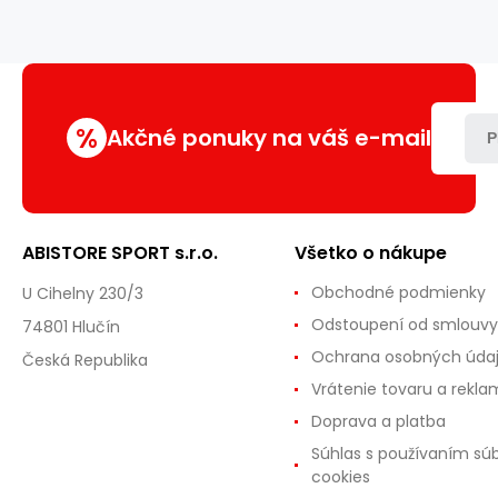
B-
2v20
%
Akčné ponuky na váš e-mail
P
ABISTORE SPORT s.r.o.
Všetko o nákupe
Obchodné podmienky
U Cihelny 230/3
Odstoupení od smlouvy
74801 Hlučín
Ochrana osobných úda
Česká Republika
Vrátenie tovaru a rekla
Doprava a platba
Súhlas s používaním sú
cookies