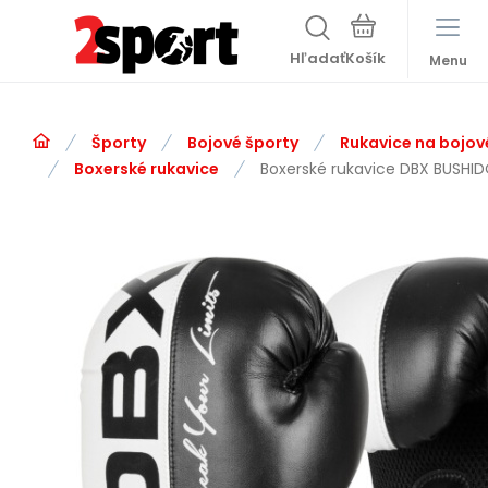
Hľadať
Menu
Športy
Bojové športy
Rukavice na bojov
Boxerské rukavice
Boxerské rukavice DBX BUSHI