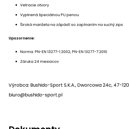
Vetracie otvory
Vyplnená špeciálnou PU penou
Široká manžeta na zápästí so zapínaním na suchý zips
Upozornenie:
Norma: PN-EN 13277-1:2002, PN-EN 13277-7:2010
Záruka 24 mesiacov
Výrobca: Bushido-Sport S.K.A., Dworcowa 24c, 47-120
biuro@bushido-sport.pl