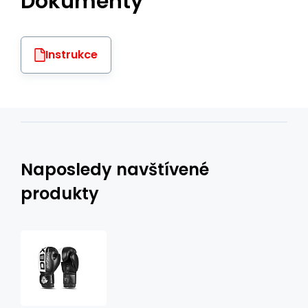
Dokumenty
Instrukce
Naposledy navštívené
produkty
Boxerské
rukavice
DBX
BUSHIDO