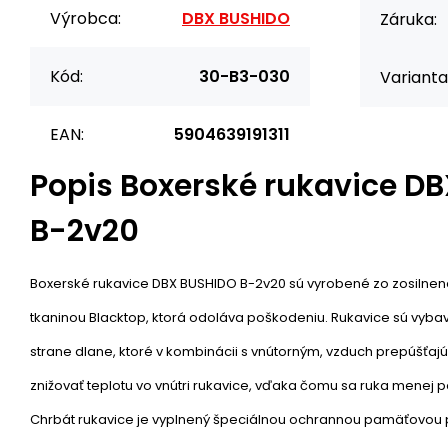
Výrobca:
DBX BUSHIDO
Záruka:
Kód:
30-B3-030
Varianta
EAN:
5904639191311
Popis
Boxerské rukavice D
B-2v20
Boxerské rukavice DBX BUSHIDO B-2v20 sú vyrobené zo zosilnenej
tkaninou Blacktop, ktorá odoláva poškodeniu. Rukavice sú vyba
strane dlane, ktoré v kombinácii s vnútorným, vzduch prepúšť
znižovať teplotu vo vnútri rukavice, vďaka čomu sa ruka menej po
Chrbát rukavice je vyplnený špeciálnou ochrannou pamäťovou p