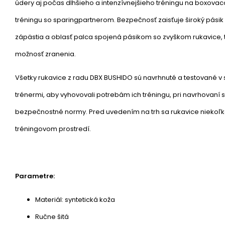
údery aj počas dlhšieho a intenzívnejšieho tréningu na boxovaco
tréningu so sparingpartnerom. Bezpečnosť zaisťuje široký pásik
zápästia a oblasť palca spojená pásikom so zvyškom rukavice, t
možnosť zranenia.
Všetky rukavice z radu DBX BUSHIDO sú navrhnuté a testované v 
trénermi, aby vyhovovali potrebám ich tréningu, pri navrhovaní 
bezpečnostné normy. Pred uvedením na trh sa rukavice niekoľko
tréningovom prostredí.
Parametre:
Materiál: syntetická koža
Ručne šitá