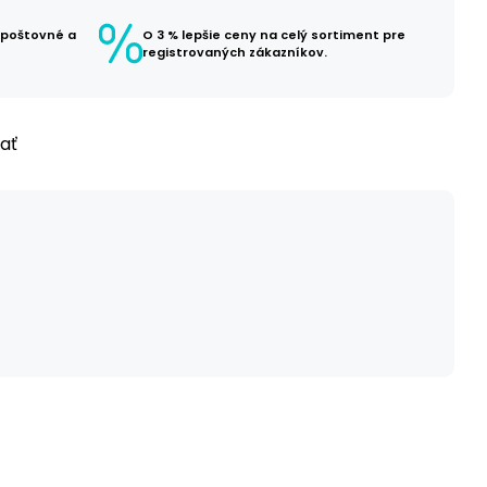
 poštovné a
O 3 % lepšie ceny na celý sortiment pre
registrovaných zákazníkov.
ľať