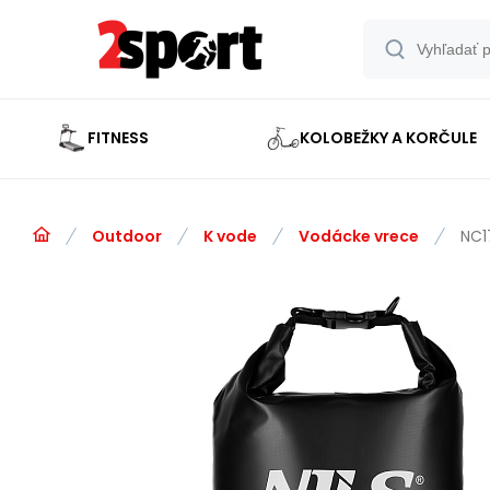
FITNESS
KOLOBEŽKY A KORČULE
Outdoor
K vode
Vodácke vrece
NC1