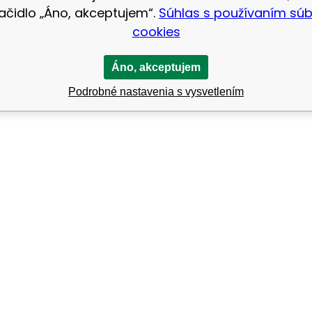
lačidlo „Áno, akceptujem“.
Súhlas s používaním sú
cookies
Áno, akceptujem
Podrobné nastavenia s vysvetlením