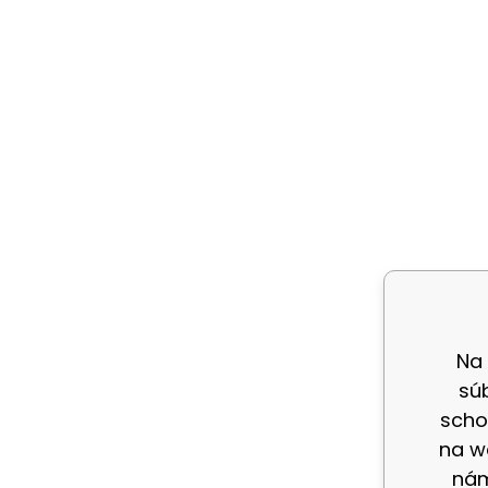
Na
sú
scho
na w
nám