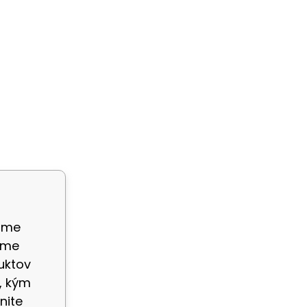
ame
eme
uktov
, kým
nite