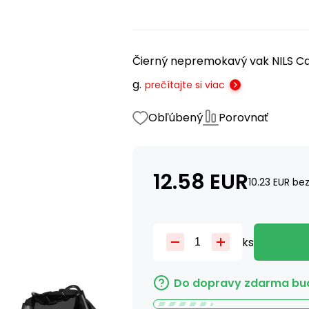
Čierný nepremokavý vak NILS C
g.
prečítajte si viac
Obľúbený
Porovnať
12.58
EUR
10.23
EUR
bez
ks
Do dopravy zdarma bud