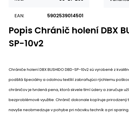
EAN:
5902539014501
Popis
Chránič holení DBX 
SP-10v2
Chrániče holení DBX BUSHIDO DBD-SP-10v2 sú vyrobené z kvalitnej
podšitá špeciálny a odolnou textílií zabraňujúci rýchlemu poško
chráničov je tvrdená pena, ktorá skvele tlmí údery a zaručuje u
bezproblémové využitie. Chránič dokonale kopíruje prirodzený t
navyše neobmedzuje v pohybe pri nácviku techník a pri sparing