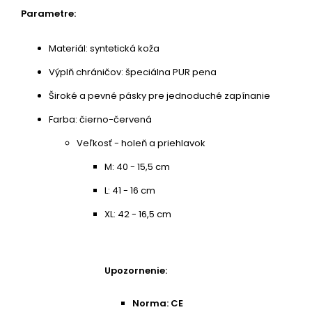
Parametre:
Materiál: syntetická koža
Výplň chráničov: špeciálna PUR pena
Široké a pevné pásky pre jednoduché zapínanie
Farba: čierno-červená
Veľkosť - holeň a priehlavok
M: 40 - 15,5 cm
L: 41 - 16 cm
XL: 42 - 16,5 cm
Upozornenie:
Norma: CE