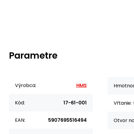
Parametre
Výrobca:
HMS
Hmotnos
Kód:
17-61-001
Vŕtanie:
EAN:
5907695516494
Otvor na