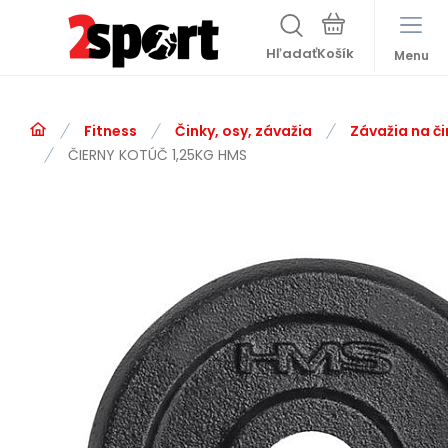
Hľadať
Menu
Fitness
Činky, osy, závažia
Závažia na či
ČIERNY KOTÚČ 1,25KG HMS