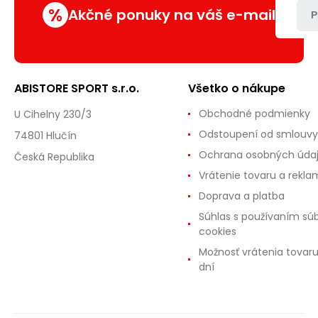
%
Akčné ponuky na váš e-mail
P
ABISTORE SPORT s.r.o.
Všetko o nákupe
Obchodné podmienky
U Cihelny 230/3
Odstoupení od smlouvy
74801 Hlučín
Ochrana osobných úda
Česká Republika
Vrátenie tovaru a rekla
Doprava a platba
Súhlas s používaním sú
cookies
Možnosť vrátenia tovar
dní