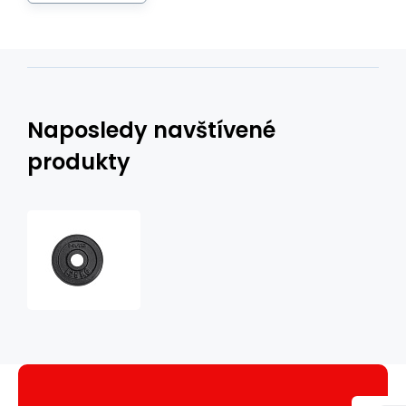
Naposledy navštívené
produkty
ČIERNY
KOTÚČ
1,25KG
HMS