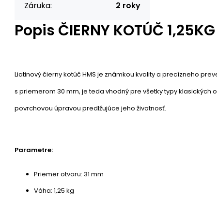
Záruka:
2 roky
Popis
ČIERNY KOTÚČ 1,25K
Liatinový čierny kotúč HMS je známkou kvality a precízneho prev
s priemerom 30 mm, je teda vhodný pre všetky typy klasických o
povrchovou úpravou predlžujúce jeho životnosť.
Parametre:
Priemer otvoru: 31 mm
Váha: 1,25 kg