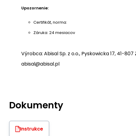
Upozornenie:
Certifikát, norma:
Záruka: 24 mesiacov
Výrobca: Abisal Sp. z o.o., Pyskowicka 17, 41-807 
abisal@abisal.pl
Dokumenty
Instrukce