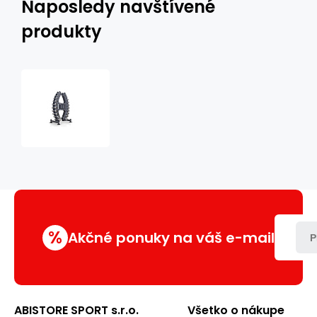
Naposledy navštívené
produkty
Činkový
set
se
stojanem
MARBO
MP-
S206
%
Akčné ponuky na váš e-mail
P
ABISTORE SPORT s.r.o.
Všetko o nákupe