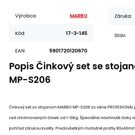
Výrobca:
MARBO
Záruka:
Kód:
17-3-145
Stav:
EAN:
5901720120670
Popis
Činkový set se stoj
MP-S206
Činkový set so stojanom MARBO MP-S206 zo série PROFESIONÁL p
rad chrómovaných činiek od 1-10kg. Špeciálne navrhnuté činky aj
pohľad zárukou kvality. Predovšetkým mohutné profily 80x40m