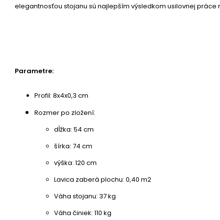
elegantnosťou stojanu sú najlepším výsledkom usilovnej práce 
Parametre:
Profil: 8x4x0,3 cm
Rozmer po zložení:
dĺžka: 54 cm
šírka: 74 cm
výška: 120 cm
Lavica zaberá plochu: 0,40 m2
Váha stojanu: 37 kg
Váha činiek: 110 kg