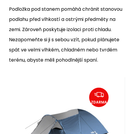
Podložka pod stanem pomáhá chránit stanovou
podlahu před vlhkostí a ostrými předměty na
zemi. Zároveň poskytuje izolaci proti chladu.
Nezapomeňte si ji s sebou vzít, pokud plánujete
spát ve velmi vlhkém, chladném nebo tvrdém
terénu, abyste měli pohodlnější spaní.
Skladom
Kód dod.:
EAN:
Kód:
5907695518887
5907695518887
15-04-037
Záruka
2 roky
NC6012 TREKKER MODRO-SIVÝ
113.50
EUR
113.51
EUR
TURISTICKÝ STAN NILS CAMP
ZDARMA
NILS Camp NC6012 Trekker je určený pre
4 osoby. Dvojplášťový stan je zložený s
3 sklolaminátovými tyčami a má
predsieň so spálňou. Hmotnosť 4,6 kg.
Obľúbený
Porovnať