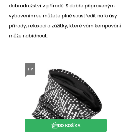
dobrodružství v přírodě. S dobře připraveným
vybavením se můžete plně soustředit na krásy
přírody, relaxaci a zážitky, které vám kempování
může nabídnout.
Skladom
TIP
Kód dod.:
EAN:
Kód:
5907695509656
5907695509656
15-21-201
Multifunkčná šatka NILS
7.95
EUR
100%
OKN0477
Multifunkčná reflexná šatka (tuba) NILS
OKN0477 je skvelým riešením pre
každého, kto si cení tepelný komfort,
pohodlie a bezpečnosť počas
Obľúbený
Porovnať
outdoorových aktivít v každom ročnom
období!
DO KOŠÍKA