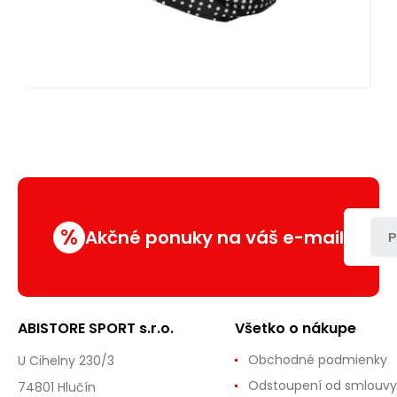
%
Akčné ponuky na váš e-mail
P
ABISTORE SPORT s.r.o.
Všetko o nákupe
Obchodné podmienky
U Cihelny 230/3
Odstoupení od smlouvy
74801 Hlučín