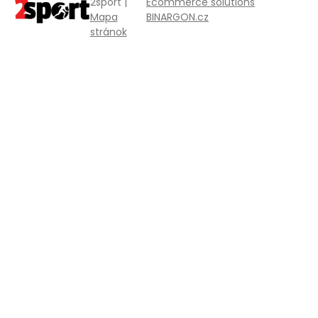
2sport |
Ecommerce solutions
Mapa
BINARGON.cz
stránok