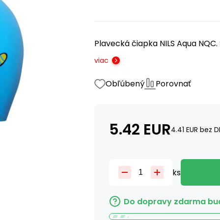
Plavecká čiapka NILS Aqua NQC. S
viac
Obľúbený
Porovnať
5.42
EUR
4.41
EUR
bez D
ks
Do dopravy zdarma bud