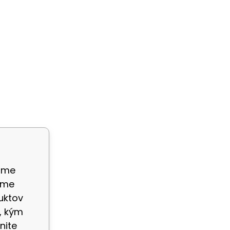
ame
eme
uktov
, kým
nite