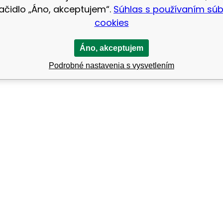
lačidlo „Áno, akceptujem“.
Súhlas s používaním sú
cookies
Áno, akceptujem
Podrobné nastavenia s vysvetlením