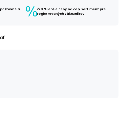
 poštovné a
O 3 % lepšie ceny na celý sortiment pre
registrovaných zákazníkov.
ľať