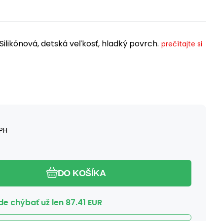
ilikónová, detská veľkosť, hladký povrch.
prečítajte si
PH
DO KOŠÍKA
e chýbať už len
87.41
EUR