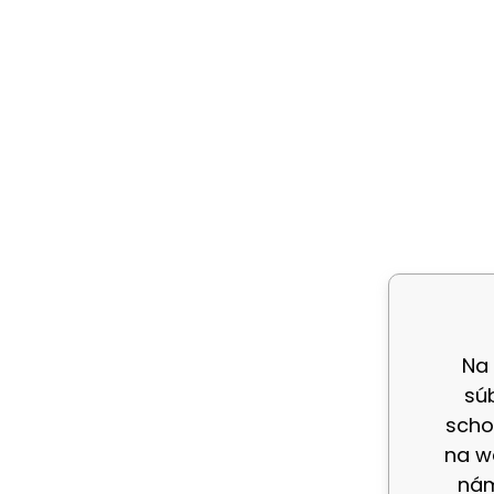
Na
sú
scho
na w
nám