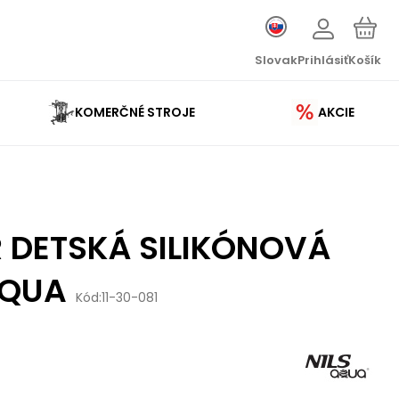
Slovak
Prihlásiť
Košík
KOMERČNÉ STROJE
AKCIE
 DETSKÁ SILIKÓNOVÁ
AQUA
Kód:
11-30-081