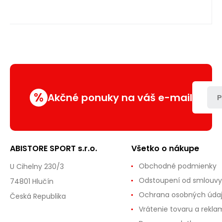
%
Akčné ponuky na váš e-mail
P
ABISTORE SPORT s.r.o.
Všetko o nákupe
Obchodné podmienky
U Cihelny 230/3
Odstoupení od smlouvy
74801 Hlučín
Ochrana osobných úda
Česká Republika
Vrátenie tovaru a rekla