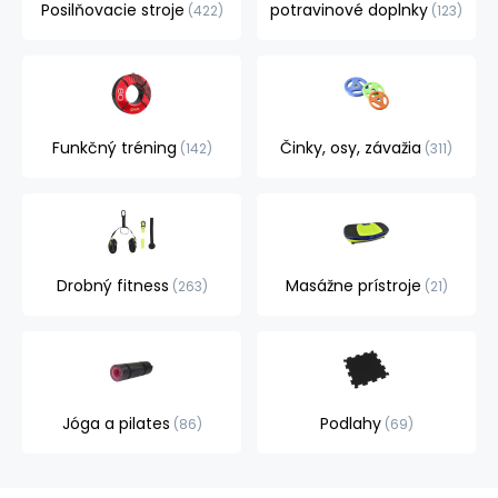
Posilňovacie stroje
potravinové doplnky
422
123
Funkčný tréning
Činky, osy, závažia
142
311
Drobný fitness
Masážne prístroje
263
21
Jóga a pilates
Podlahy
86
69