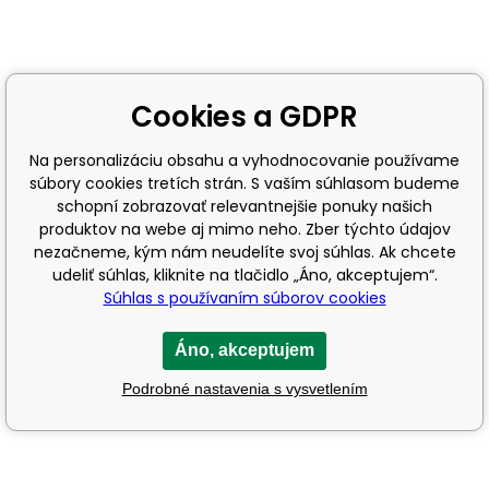
Cookies a GDPR
Na personalizáciu obsahu a vyhodnocovanie používame
súbory cookies tretích strán. S vaším súhlasom budeme
schopní zobrazovať relevantnejšie ponuky našich
produktov na webe aj mimo neho. Zber týchto údajov
nezačneme, kým nám neudelíte svoj súhlas. Ak chcete
udeliť súhlas, kliknite na tlačidlo „Áno, akceptujem“.
Súhlas s používaním súborov cookies
Áno, akceptujem
Podrobné nastavenia s vysvetlením