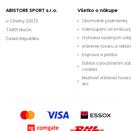
ABISTORE SPORT s.r.o.
Všetko o nákupe
Obchodné podmienky
U Cihelny 230/3
Odstoupení od smlouvy
74801 Hlučín
Ochrana osobných úda
Česká Republika
Vrátenie tovaru a rekla
Doprava a platba
Súhlas s používaním sú
cookies
Možnosť vrátenia tovar
dní