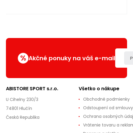
%
Akčné ponuky na váš e-mail
P
ABISTORE SPORT s.r.o.
Všetko o nákupe
Obchodné podmienky
U Cihelny 230/3
Odstoupení od smlouvy
74801 Hlučín
Ochrana osobných úda
Česká Republika
Vrátenie tovaru a rekla