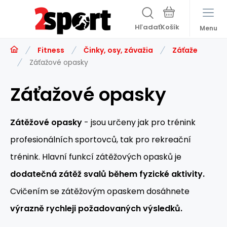
Hľadať
Menu
Fitness
Činky, osy, závažia
Záťaže
Záťažové opasky
Záťažové opasky
Zátěžové opasky
- jsou určeny jak pro trénink
profesionálních sportovců, tak pro rekreační
trénink. Hlavní funkcí zátěžových opasků je
dodatečná zátěž svalů během fyzické aktivity.
Cvičením se zátěžovým opaskem dosáhnete
výrazně rychleji požadovaných výsledků.