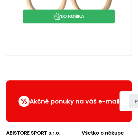
DO KOŠÍKA
%
Akčné ponuky na váš e-mail
P
ABISTORE SPORT s.r.o.
Všetko o nákupe