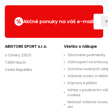
FIALOVÝ
%
Akčné ponuky na váš e-mail
P
ABISTORE SPORT s.r.o.
Všetko o nákupe
Obchodné podmienky
U Cihelny 230/3
Odstoupení od smlouvy
74801 Hlučín
Ochrana osobných úda
Česká Republika
Vrátenie tovaru a rekla
Doprava a platba
Súhlas s používaním sú
cookies
Možnosť vrátenia tovar
dní