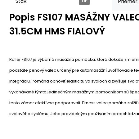
Stav:
Priemer:
TIP
Popis
FS107 MASÁŽNY VALEC
31.5CM HMS FIALOVÝ
Roller FS107 je výborná masážna pomôcka, ktorá dokáže zmierniť 
podstate penový valec určený pre automasážní uvoľňovacie tec
integráciu. Pomáha obnoviť elasticitu vo svaloch a zvyšuje svalo
vykonávané týmto jedinečným masážnym pomocníkom sú špeciá
tento zámer efektívne podporovali. Fitness valec pomáha znížiť 
svalového systému. Jeho pravidelným používaním predchádzam