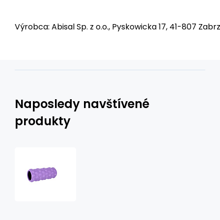
Výrobca: Abisal Sp. z o.o., Pyskowicka 17, 41-807 Zabrz
Naposledy navštívené
produkty
FS107
MASÁŽNY
VALEC
(ROLLER)
31.5CM
HMS