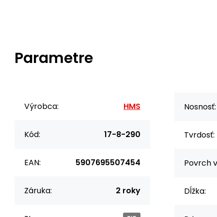
Parametre
Výrobca:
HMS
Nosnosť:
Kód:
17-8-290
Tvrdosť:
EAN:
5907695507454
Povrch v
Záruka:
2 roky
Dĺžka: