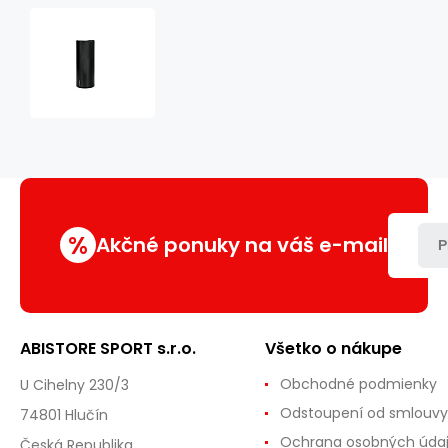
FS111
MASÁŽNY
VALEC
(ROLLER)
33
CM
HMS
ČIERNY
%
Akčné ponuky na váš e-mail
P
ABISTORE SPORT s.r.o.
Všetko o nákupe
Obchodné podmienky
U Cihelny 230/3
Odstoupení od smlouvy
74801 Hlučín
Ochrana osobných úda
Česká Republika