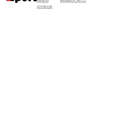
Mapa
BINARGON.cz
stránok