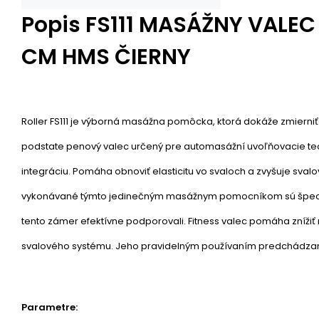
Popis
FS111 MASÁŽNY VALEC 
CM HMS ČIERNY
Roller FS111 je výborná masážna pomôcka, ktorá dokáže zmierniť b
podstate penový valec určený pre automasážní uvoľňovacie tec
integráciu. Pomáha obnoviť elasticitu vo svaloch a zvyšuje svalo
vykonávané týmto jedinečným masážnym pomocníkom sú špeciá
tento zámer efektívne podporovali. Fitness valec pomáha znížiť 
svalového systému. Jeho pravidelným používaním predchádzam
Parametre: