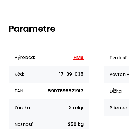
Parametre
Výrobca:
HMS
Tvrdosť:
Kód:
17-39-035
Povrch v
EAN:
5907695521917
Dĺžka:
Záruka:
2 roky
Priemer:
Nosnosť:
250 kg