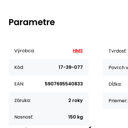
Parametre
Výrobca:
HMS
Tvrdosť:
Kód:
17-39-077
Povrch v
EAN:
5907695540833
Dĺžka:
Záruka:
2 roky
Priemer:
Nosnosť:
150 kg