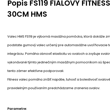
Popis
FS119 FIALOVÝ FITNES
30CM HMS
Valec HMS FS119 je výborná masážna pomôcka, ktorá dokáže zmier
podstate gumový valec určený pre automasážne uvoľňovacie te
integráciu. Pomáha obnoviť elasticitu vo svaloch a zvyšuje svalo
vykonávané týmto jedinečným masážnym pomocníkom sú špeciá
tento zámer efektívne podporovali.
Fitness valec pomáha znížiť napätie, tuhosť a bolestivosť svalo
pravidelným používaním predchádzame zranenia svalov.
Parametre: