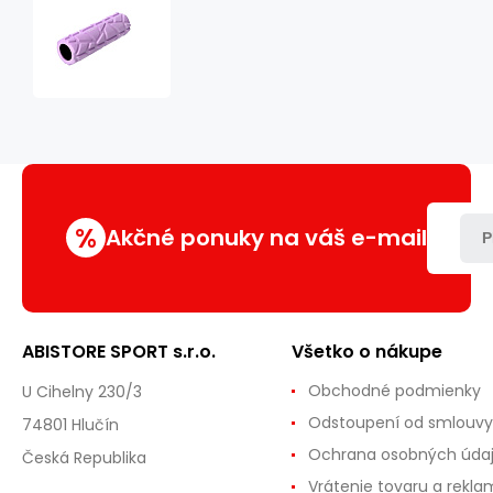
FS119
FIALOVÝ
FITNESS
VALEC
30CM
HMS
%
Akčné ponuky na váš e-mail
P
ABISTORE SPORT s.r.o.
Všetko o nákupe
Obchodné podmienky
U Cihelny 230/3
Odstoupení od smlouvy
74801 Hlučín
Ochrana osobných úda
Česká Republika
Vrátenie tovaru a rekla