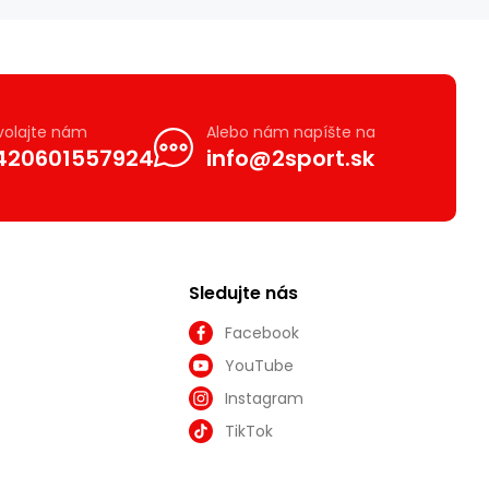
volajte nám
Alebo nám napíšte na
420601557924
info@2sport.sk
Sledujte nás
Facebook
YouTube
Instagram
TikTok