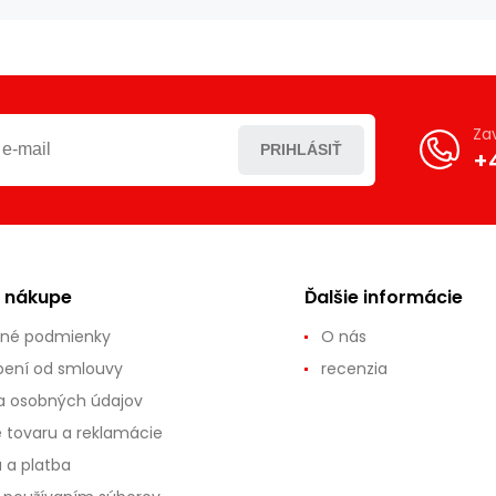
Za
PRIHLÁSIŤ
+
o nákupe
Ďalšie informácie
né podmienky
O nás
ení od smlouvy
recenzia
 osobných údajov
e tovaru a reklamácie
 a platba