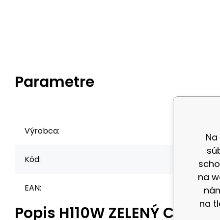
Parametre
Výrobca:
Na
sú
Kód:
scho
na w
EAN:
nám
na t
Popis
H110W ZELENÝ CHRÁNI