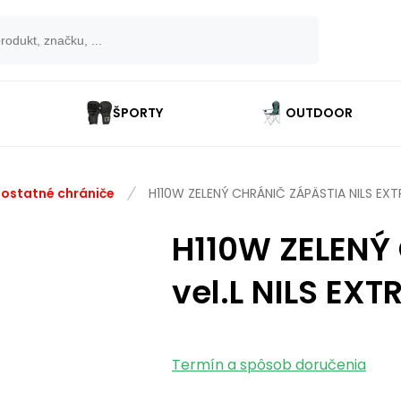
ŠPORTY
OUTDOOR
ostatné chrániče
H110W ZELENÝ CHRÁNIČ ZÁPÄSTIA NILS EX
H110W ZELENÝ
vel.L NILS EXT
Termín a spôsob doručenia