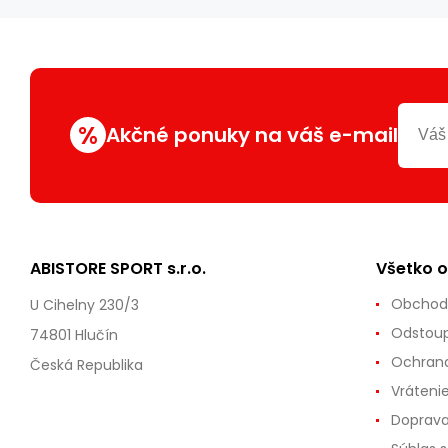
%
Akčné ponuky na váš e-mail
ABISTORE SPORT s.r.o.
Všetko 
Obchod
U Cihelny 230/3
Odstoup
74801 Hlučín
Ochrana
Česká Republika
Vráteni
Doprava