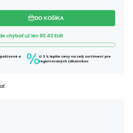
DO KOŠÍKA
e chýbať už len
90.43
EUR
 poštovné a
O 3 % lepšie ceny na celý sortiment pre
registrovaných zákazníkov.
ľať