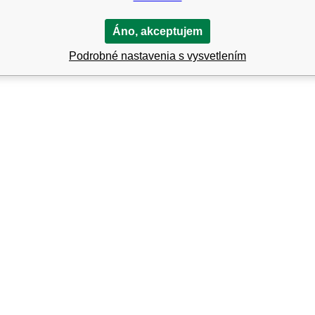
Áno, akceptujem
padne na Vašu ruku.
Podrobné nastavenia s vysvetlením