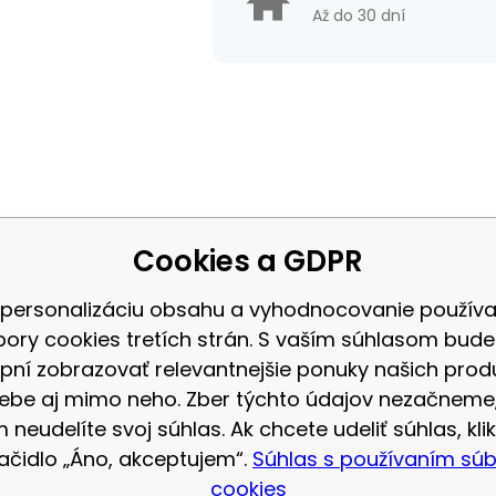
Až do 30 dní
Cookies a GDPR
NILS EXTREME
Záruka:
 personalizáciu obsahu a vyhodnocovanie použív
bory cookies tretích strán. S vaším súhlasom bud
16-65-012
Varianta:
pní zobrazovať relevantnejšie ponuky našich prod
ebe aj mimo neho. Zber týchto údajov nezačneme
5907695524758
 neudelíte svoj súhlas. Ak chcete udeliť súhlas, klik
lačidlo „Áno, akceptujem“.
Súhlas s používaním sú
Č ZÁPÄSTIA NILS EXTREME
cookies