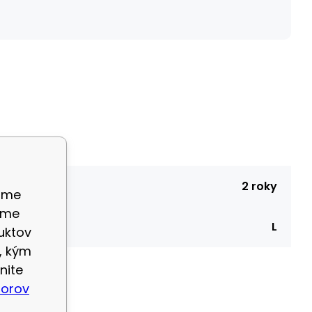
2 roky
ame
eme
L
uktov
, kým
nite
borov