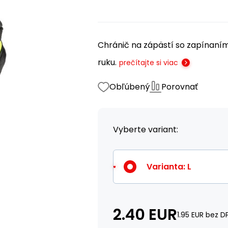
Chránič na zápästí so zapínaním
ruku.
prečítajte si viac
Obľúbený
Porovnať
Vyberte variant:
Varianta
:
L
2.40
EUR
1.95
EUR
bez D