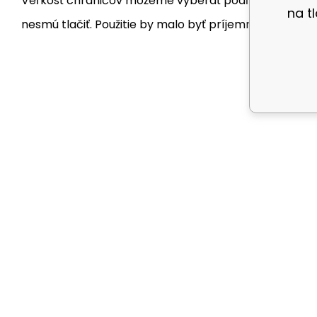
Veľkosť chráničov môžeme vyberať podľa bežnej veľkost
na t
nesmú tlačiť. Použitie by malo byť príjemné.