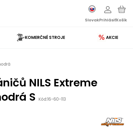
Slovak
Prihlásiť
Košík
KOMERČNÉ STROJE
AKCIE
modrá
ničů NILS Extreme
odrá S
Kód:
16-60-113