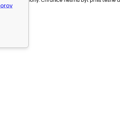
e ruky alebo nohy. Chrániče nesmú byť príliš tesné a
borov