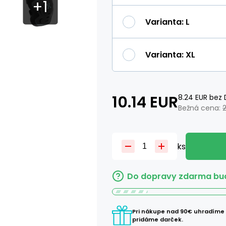
Varianta
:
L
Varianta
:
XL
10.14
EUR
8.24
EUR
bez 
Bežná cena:
ks
Do dopravy zdarma bud
Pri nákupe nad 90€ uhradíme
pridáme darček.