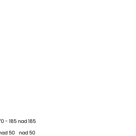
70 - 185
nad 185
nad 50
nad 50