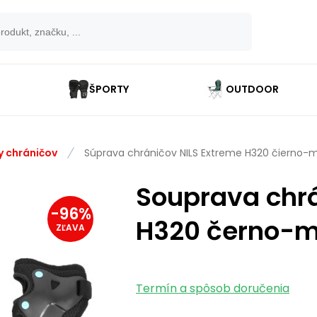
ŠPORTY
OUTDOOR
y chráničov
Súprava chráničov NILS Extreme H320 čierno-
Souprava chrá
-
96
%
H320 černo-m
ZĽAVA
Termín a spôsob doručenia