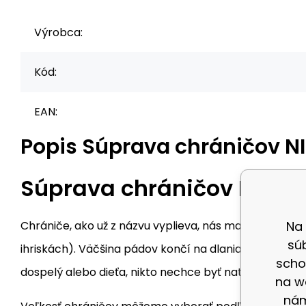
Výrobca:
Kód:
EAN:
Popis
Súprava chráničov N
Súprava chráničov NILS 
Na
Chrániče, ako už z názvu vyplieva, nás majú za úloh
sú
ihriskách). Väčšina pádov končí na dlaniach, kolenác
scho
dospelý alebo dieťa, nikto nechce byť natlčený a odr
na w
nám