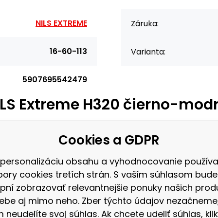
NILS EXTREME
Záruka:
16-60-113
Varianta:
5907695542479
ILS Extreme H320 čierno-mod
Extreme H320 čierno-modrá
Cookies a GDPR
 personalizáciu obsahu a vyhodnocovanie použív
u chrániť. Najčastejšie pred priamym kontaktom s tvrdým
bory cookies tretích strán. S vaším súhlasom bud
h a lakťoch, prirodzene sa tak snažíme zabrzdiť pád. Samo
pní zobrazovať relevantnejšie ponuky našich prod
etý.
ebe aj mimo neho. Zber týchto údajov nezačneme
 neudelíte svoj súhlas. Ak chcete udeliť súhlas, klik