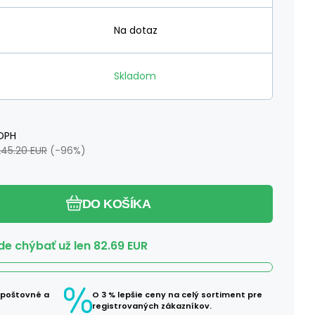
Na dotaz
Skladom
DPH
245.20
EUR
(-
96
%)
DO KOŠÍKA
e chýbať už len
82.69
EUR
 poštovné a
O 3 % lepšie ceny na celý sortiment pre
registrovaných zákazníkov.