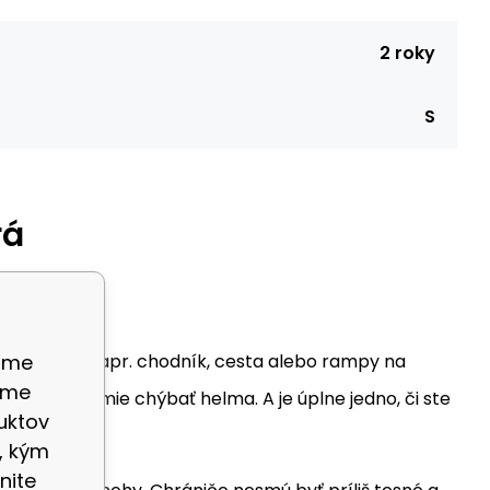
2 roky
S
rá
ame
 povrchom (napr. chodník, cesta alebo rampy na
eme
zrejme nesmie chýbať helma. A je úplne jedno, či ste
uktov
, kým
nite