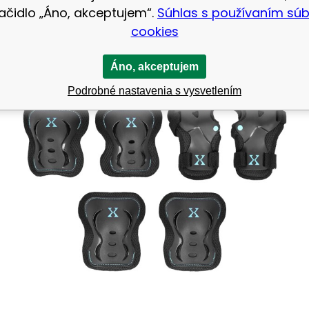
i oblečenia, ale vždy treba dať pozor, či nie sú silnejši
lačidlo „Áno, akceptujem“.
Súhlas s používaním sú
cookies
Áno, akceptujem
Podrobné nastavenia s vysvetlením