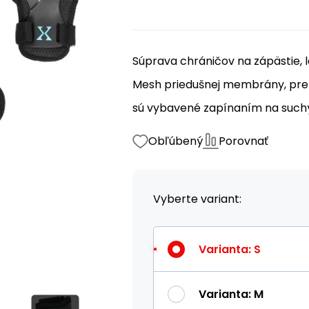
Súprava chráničov na zápästie, l
Mesh priedušnej membrány, pre t
sú vybavené zapínaním na suchý
Obľúbený
Porovnať
Vyberte variant:
Varianta
:
S
Varianta
:
M