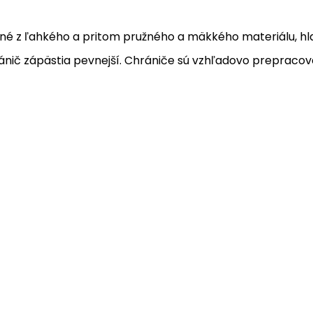
né z ľahkého a pritom pružného a mäkkého materiálu, hla
hránič zápästia pevnejší. Chrániče sú vzhľadovo prepracova