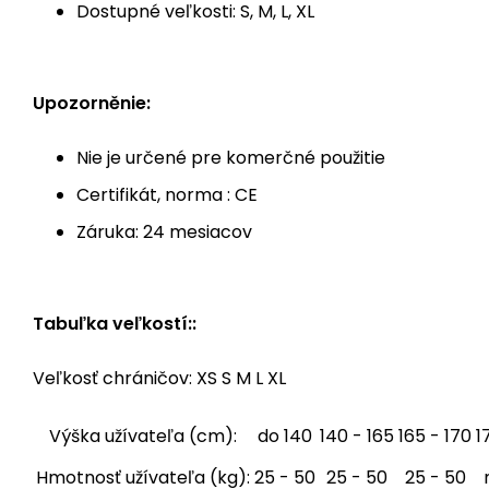
Dostupné veľkosti: S, M, L, XL
Upozorněnie:
Nie je určené pre komerčné použitie
Certifikát, norma : CE
Záruka: 24 mesiacov
Tabuľka veľkostí::
Veľkosť chráničov: XS S M L XL
Výška užívateľa (cm):
do 140
140 - 165
165 - 170
1
Hmotnosť užívateľa (kg):
25 - 50
25 - 50
25 - 50