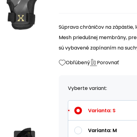
Súprava chráničov na zápästie, l
Mesh priedušnej membrány, pre t
sú vybavené zapínaním na suchý
Obľúbený
Porovnať
Vyberte variant:
Varianta
:
S
Varianta
:
M