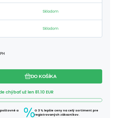
Skladom
Skladom
DPH
DO KOŠÍKA
e chýbať už len
81.10
EUR
 poštovné a
O 3 % lepšie ceny na celý sortiment pre
registrovaných zákazníkov.