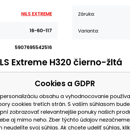
NILS EXTREME
Záruka:
16-60-117
Varianta:
5907695542516
LS Extreme H320 čierno-žltá
xtreme H320 čierno-žltá
Cookies a GDPR
 personalizáciu obsahu a vyhodnocovanie použív
u chrániť. Najčastejšie pred priamym kontaktom s tvrdým
bory cookies tretích strán. S vaším súhlasom bud
h a lakťoch, prirodzene sa tak snažíme zabrzdiť pád. Samo
pní zobrazovať relevantnejšie ponuky našich prod
etý.
ebe aj mimo neho. Zber týchto údajov nezačneme
 neudelíte svoj súhlas. Ak chcete udeliť súhlas, klik