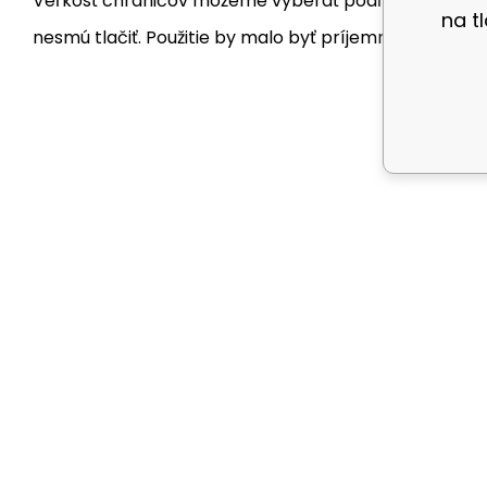
Veľkosť chráničov môžeme vyberať podľa bežnej veľkost
na t
nesmú tlačiť. Použitie by malo byť príjemné.