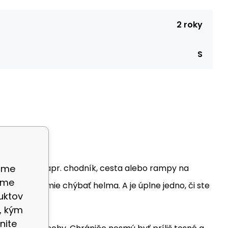
2 roky
S
ame
 povrchom (napr. chodník, cesta alebo rampy na
eme
zrejme nesmie chýbať helma. A je úplne jedno, či ste
uktov
, kým
nite