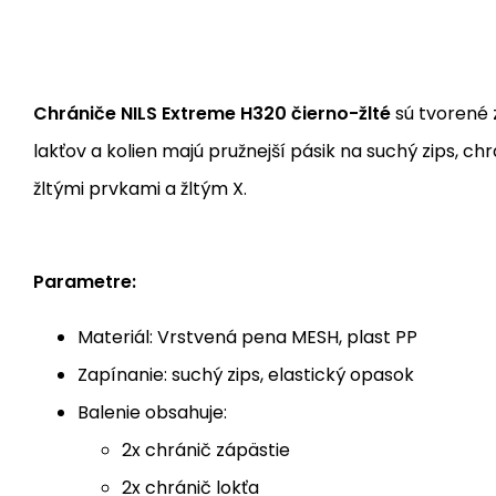
Chrániče NILS Extreme H320 čierno-žlté
sú tvorené 
lakťov a kolien majú pružnejší pásik na suchý zips, c
žltými prvkami a žltým X.
Parametre:
Materiál: Vrstvená pena MESH, plast PP
Zapínanie: suchý zips, elastický opasok
Balenie obsahuje:
2x chránič zápästie
2x chránič lokťa