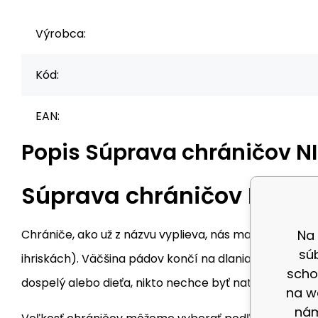
Výrobca:
Kód:
EAN:
Popis
Súprava chráničov NI
Súprava chráničov NILS E
Na
Chrániče, ako už z názvu vyplieva, nás majú za úloh
sú
ihriskách). Väčšina pádov končí na dlaniach, kolenác
scho
dospelý alebo dieťa, nikto nechce byť natlčený a odr
na w
nám