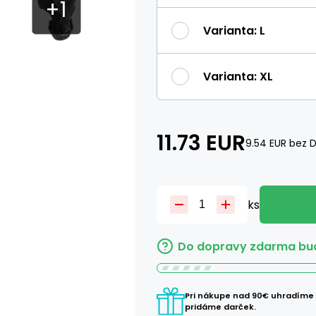
Varianta
:
L
Varianta
:
XL
11.73
EUR
9.54
EUR
bez 
ks
Do dopravy zdarma bud
Pri nákupe nad 90€ uhradíme
pridáme darček.