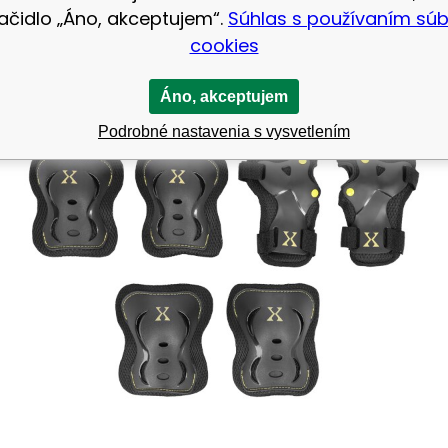
i oblečenia, ale vždy treba dať pozor, či nie sú silnejši
lačidlo „Áno, akceptujem“.
Súhlas s používaním sú
cookies
Áno, akceptujem
Podrobné nastavenia s vysvetlením