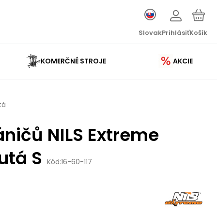
Slovak
Prihlásiť
Košík
KOMERČNÉ STROJE
AKCIE
tá
ničů NILS Extreme
utá S
Kód:
16-60-117