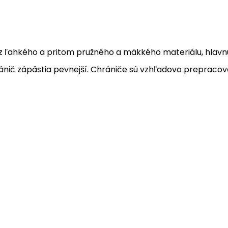
z ľahkého a pritom pružného a mäkkého materiálu, hlavnú
hránič zápästia pevnejší. Chrániče sú vzhľadovo prepracova