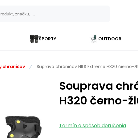
ŠPORTY
OUTDOOR
y chráničov
Súprava chráničov NILS Extreme H320 čierno-žl
Souprava chrá
H320 černo-žl
Termín a spôsob doručenia