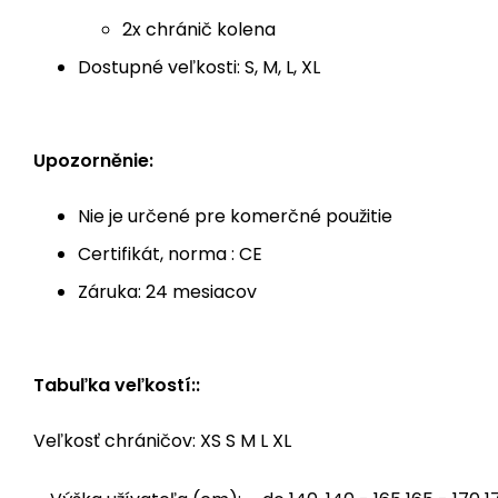
2x chránič kolena
Dostupné veľkosti: S, M, L, XL
Upozorněnie:
Nie je určené pre komerčné použitie
Certifikát, norma : CE
Záruka: 24 mesiacov
Tabuľka veľkostí::
Veľkosť chráničov: XS S M L XL