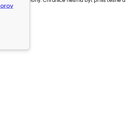
e ruky alebo nohy. Chrániče nesmú byť príliš tesné a
borov