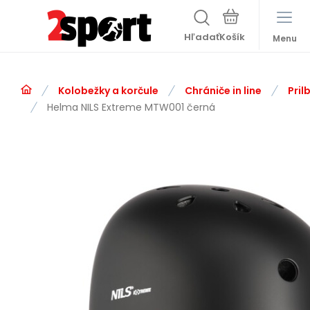
Hľadať
Menu
Kolobežky a korčule
Chrániče in line
Pril
Helma NILS Extreme MTW001 černá