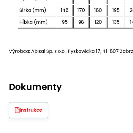
Šírka (mm)
148
170
180
195
2
Hĺbka (mm)
95
98
120
135
1
Výrobca: Abisal Sp. z o.o., Pyskowicka 17, 41-807 Zabrz
Dokumenty
Instrukce