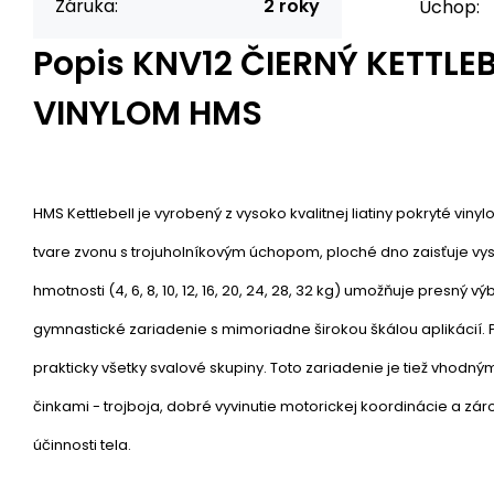
Záruka:
2 roky
Úchop:
Popis
KNV12 ČIERNÝ KETTLE
VINYLOM HMS
HMS Kettlebell je vyrobený z vysoko kvalitnej liatiny pokryté viny
tvare zvonu s trojuholníkovým úchopom, ploché dno zaisťuje vyso
hmotnosti (4, 6, 8, 10, 12, 16, 20, 24, 28, 32 kg) umožňuje presný vý
gymnastické zariadenie s mimoriadne širokou škálou aplikácií.
prakticky všetky svalové skupiny. Toto zariadenie je tiež vhodn
činkami - trojboja, dobré vyvinutie motorickej koordinácie a zá
účinnosti tela.