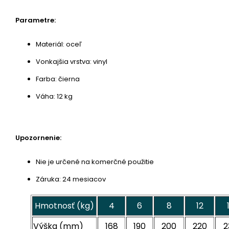
Parametre:
Materiál: oceľ
Vonkajšia vrstva: vinyl
Farba: čierna
Váha: 12 kg
Upozornenie:
Nie je určené na komerčné použitie
Záruka: 24 mesiacov
Hmotnosť (kg)
4
6
8
12
Výška (mm)
168
190
200
220
2