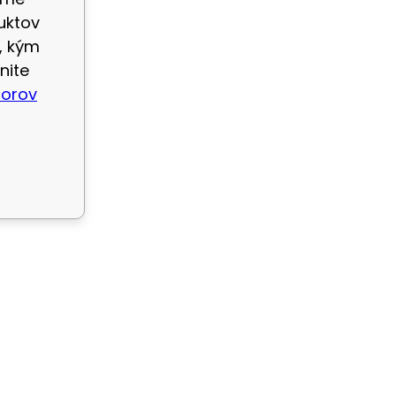
uktov
, kým
nite
borov