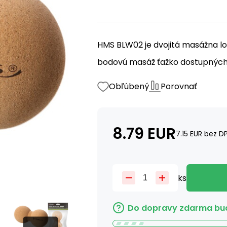
HMS BLW02 je dvojitá masážna lo
bodovú masáž ťažko dostupných
Obľúbený
Porovnať
8.79
EUR
7.15
EUR
bez D
ks
Do dopravy zdarma bud