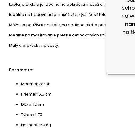
Lopta je tvrdá a je ideálna na pokročilú masáž a liečbu bolestiv
scho
Ideálne na bodovú automasáž všetkých častí tela.
na w
nám
Môže sa používať na stole, na podlahe alebo pri stene.
na t
Ideálne na masírovanie presne definovaných spúšťacích bodov
Malý a praktický na cesty.
Parametre:
Materiál: korok
Priemer: 6,5 cm
Dĺžka: 12 cm
Tvrdosť: 70
Nosnosť: 150 kg