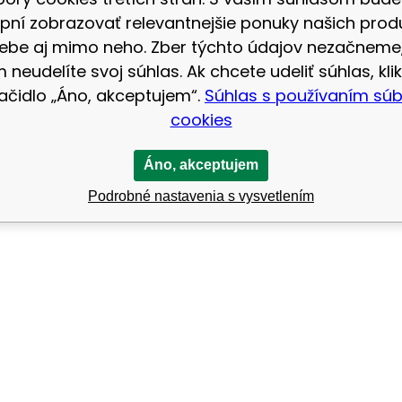
ých stavov u profesionálnych športovcov.
pní zobrazovať relevantnejšie ponuky našich prod
ebe aj mimo neho. Zber týchto údajov nezačneme
 neudelíte svoj súhlas. Ak chcete udeliť súhlas, klik
lačidlo „Áno, akceptujem“.
Súhlas s používaním sú
.
cookies
Áno, akceptujem
Podrobné nastavenia s vysvetlením