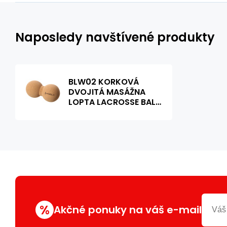
Naposledy navštívené produkty
BLW02 KORKOVÁ
DVOJITÁ MASÁŽNA
LOPTA LACROSSE BALL
HMS
%
Akčné ponuky na váš e-mail