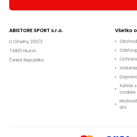
ABISTORE SPORT s.r.o.
Všetko 
Obchod
U Cihelny 230/3
Odstoup
74801 Hlučín
Ochrana
Česká Republika
Vráteni
Doprava
Súhlas 
cookies
Možnosť
dní