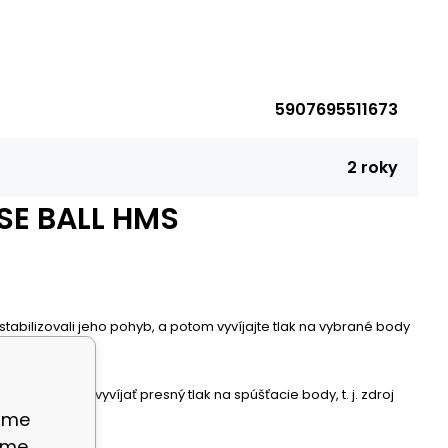
5907695511673
2 roky
E BALL HMS
abilizovali jeho pohyb, a potom vyvíjajte tlak na vybrané body
á umožňuje vyvíjať presný tlak na spúšťacie body, t. j. zdroj
ame
eme