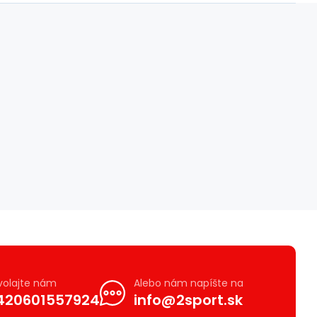
volajte nám
Alebo nám napíšte na
420601557924
info@2sport.sk