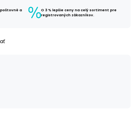
 poštovné a
O 3 % lepšie ceny na celý sortiment pre
registrovaných zákazníkov.
ľať