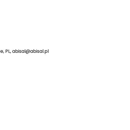
e, PL, abisal@abisal.pl