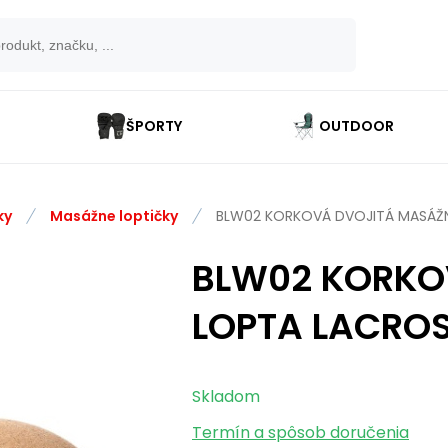
ŠPORTY
OUTDOOR
ky
Masážne loptičky
BLW02 KORKOVÁ DVOJITÁ MASÁŽN
BLW02 KORKO
LOPTA LACROS
Skladom
Termín a spôsob doručenia