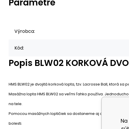
Parametre
Výrobca:
Kód:
Popis
BLW02 KORKOVÁ DVOJ
HMS BLW02 je dvojitá korková lopta, tzv. Lacrosse Ball, ktorá sa
Masážna lopta HMS BLW02 sa veľmi ľahko používa. Jednoducho ho 
na tele.
Pomocou masážnych loptičiek sa dostaneme aj do tých najnedostup
Na
bolesti.
sú