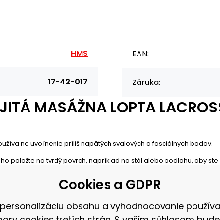
HMS
EAN:
17-42-017
Záruka:
ITÁ MASÁŽNA LOPTA LACROSS
 používa na uvoľnenie príliš napätých svalových a fasciálnych bodov.
položte na tvrdý povrch, napríklad na stôl alebo podlahu, aby ste st
Cookies a GDPR
nejších častí svalov. Ich účinnosť je daná ich malou veľkosťou, ktor
 personalizáciu obsahu a vyhodnocovanie použív
bory cookies tretích strán. S vaším súhlasom bud