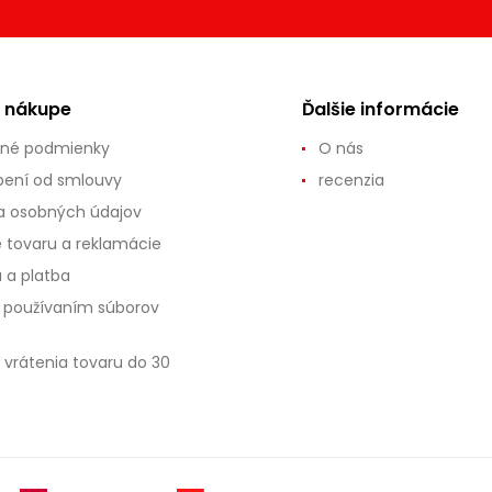
o nákupe
Ďalšie informácie
né podmienky
O nás
ení od smlouvy
recenzia
 osobných údajov
e tovaru a reklamácie
 a platba
s používaním súborov
 vrátenia tovaru do 30