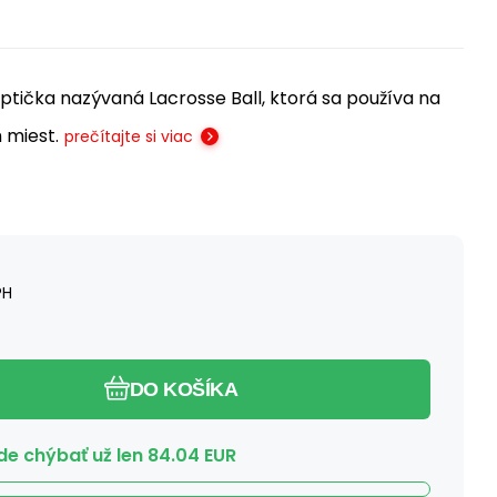
ptička nazývaná Lacrosse Ball, ktorá sa používa na
 miest.
prečítajte si viac
PH
DO KOŠÍKA
e chýbať už len
84.04
EUR