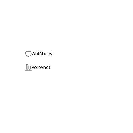
Obľúbený
Porovnať