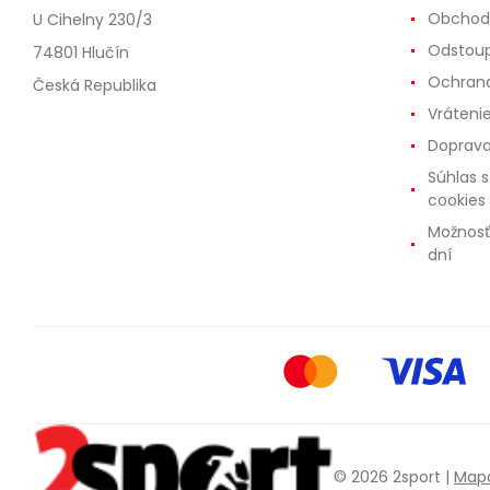
Obchod
U Cihelny 230/3
Odstoup
74801 Hlučín
Ochrana
Česká Republika
Vráteni
Doprava
Súhlas 
cookies
Možnosť
dní
© 2026 2sport |
Mapa