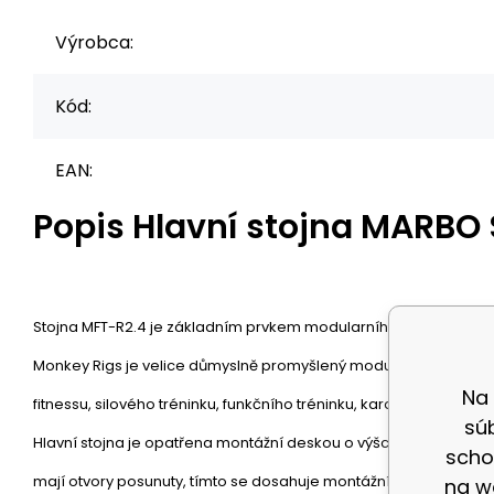
Výrobca:
Kód:
EAN:
Popis
Hlavní stojna MARBO 
Stojna MFT-R2.4 je základním prvkem modularního systému, tzv
Monkey Rigs je velice důmyslně promyšlený modulární systém pro
Na
fitnessu, silového tréninku, funkčního tréninku, kardia, nebo si 
sú
Hlavní stojna je opatřena montážní deskou o výšce 8mm, 4 otvor
scho
mají otvory posunuty, tímto se dosahuje montážního kroku 2,5cm. 
na w