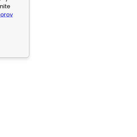
nite
borov