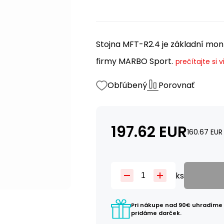
Stojna MFT-R2.4 je základní mo
firmy MARBO Sport.
prečítajte si v
Obľúbený
Porovnať
197.62
EUR
160.67
EUR
ks
Pri nákupe nad 90€ uhradíme
pridáme darček.