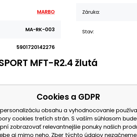
MARBO
Záruka:
MA-RK-003
Stav:
5901720142276
SPORT MFT-R2.4 žlutá
. Monkey Rigs, od výrobce MARBO Sport.
Cookies a GDPR
 každou posilovnu. Díky širokému počtu komponent a příslušenství si
 personalizáciu obsahu a vyhodnocovanie použív
jen chcete rozšířit možnosti tréninku ve své domácí posilovně. Montáž s
bory cookies tretích strán. S vaším súhlasom bud
y zaručují pevné a stabilní ukotvení do podlahy. Montážní otvory o 
pní zobrazovať relevantnejšie ponuky našich prod
Pro lepší přehlednost jsou jednotlivé otvory na hlavní straně číslová
ebe aj mimo neho. Zber týchto údajov nezačneme