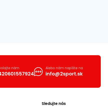
volajte nám
Alebo nám napíšte na
420601557924
info@2sport.sk
Sledujte nás