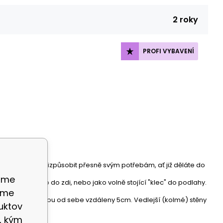
2 roky
PROFI VYBAVENÍ
 jej můžete přizpůsobit přesně svým potřebám, ať již děláte do
ame
e provádí buďto do zdi, nebo jako volně stojící "klec" do podlahy.
eme
průměru 17mm jsou od sebe vzdáleny 5cm. Vedlejší (kolmé) stěny
uktov
ny.
, kým