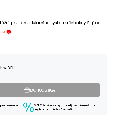
ntážní prvek modularního systému "Monkey Rig" od
iac
bez DPH
DO KOŠÍKA
 poštovné a
O 3 % lepšie ceny na celý sortiment pre
registrovaných zákazníkov.