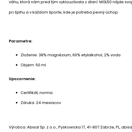
váhu, ktorá nám pred tým vyklouzávala z dlaní. MGL50 nájde svoj
pri šplhu a v každom športe, kde je potreba pevný úchop.
Parametre:
Zloženie: 38% magnézium, 60% etylalkohol, 2% voda
Objem: 50 ml
Upozornenie:
Certifikát, norma:
Záruka: 24 mesiacov
Výrobca: Abisal Sp. z o.o., Pyskowicka 17, 41-807 Zabrze, PL, abis