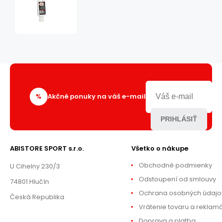
50ML
TEKUTÉ
MAGNÉZIUM
(CHALK)
HMS
%
Akčné ponuky na váš e-mail
PRIHLÁSIŤ
ABISTORE SPORT s.r.o.
Všetko o nákupe
Obchodné podmienky
U Cihelny 230/3
Odstoupení od smlouvy
74801 Hlučín
Ochrana osobných údajo
Česká Republika
Vrátenie tovaru a reklam
Doprava a platba