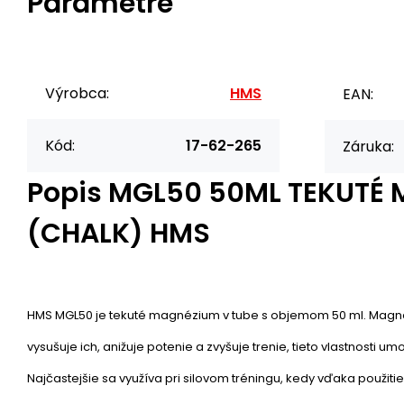
Parametre
Výrobca:
HMS
EAN:
Kód:
17-62-265
Záruka:
Popis
MGL50 50ML TEKUTÉ
(CHALK) HMS
HMS MGL50 je tekuté magnézium v tube s objemom 50 ml. Magn
vysušuje ich, anižuje potenie a zvyšuje trenie, tieto vlastnosti u
Najčastejšie sa využíva pri silovom tréningu, kedy vďaka použi