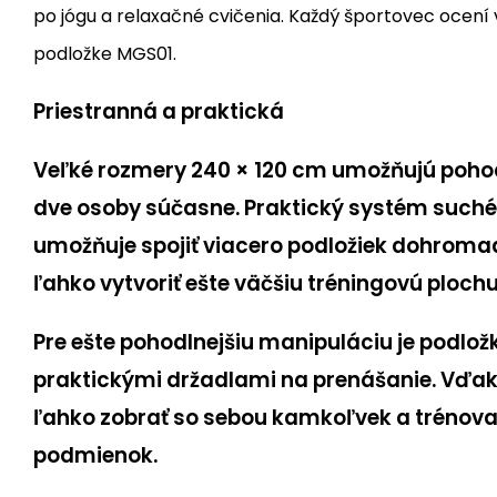
po jógu a relaxačné cvičenia. Každý športovec ocení
podložke MGS01.
Priestranná a praktická
Veľké rozmery
240 × 120 cm
umožňujú pohod
dve osoby súčasne
. Praktický
systém suché
umožňuje spojiť viacero podložiek dohroma
ľahko vytvoriť ešte väčšiu tréningovú plochu
Pre ešte pohodlnejšiu manipuláciu je podlo
praktickými držadlami na prenášanie
. Vďa
ľahko zobrať so sebou kamkoľvek a trénova
podmienok.